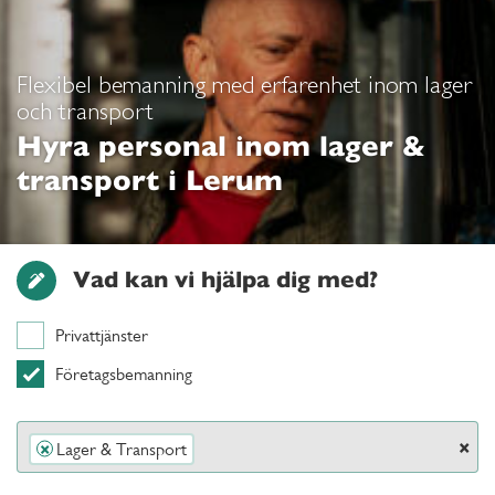
Flexibel bemanning med erfarenhet inom lager
och transport
Hyra personal inom lager &
transport i Lerum
Vad kan vi hjälpa dig med?
Privattjänster
Företagsbemanning
×
Lager & Transport
×