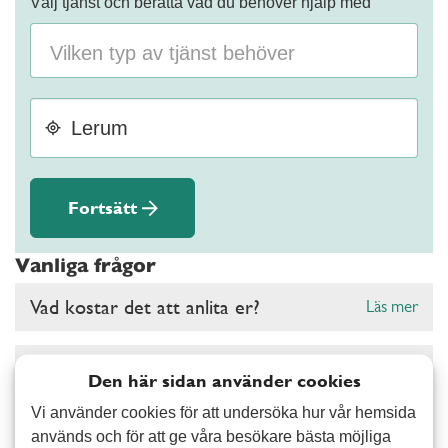
Välj tjänst och berätta vad du behöver hjälp med
Fortsätt
Vanliga frågor
Vad kostar det att anlita er?
Läs mer
Gäller RUT- och ROT-avdrag hos er?
Läs mer
Den här sidan använder cookies
Vi använder cookies för att undersöka hur vår hemsida
Vad kan ni hjälpa mig med?
Läs mer
används och för att ge våra besökare bästa möjliga