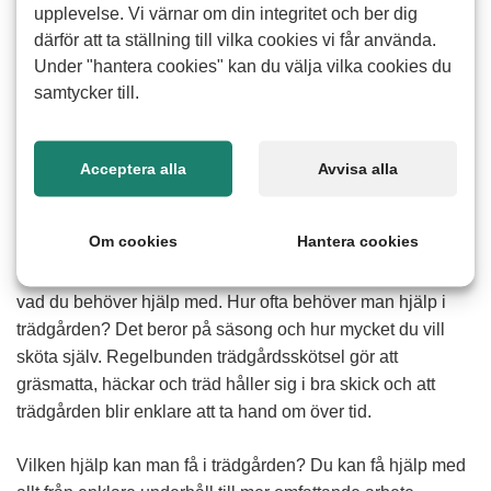
upplevelse. Vi värnar om din integritet och ber dig
därför att ta ställning till vilka cookies vi får använda.
Hur går det till?
Läs mer
Under "hantera cookies" kan du välja vilka cookies du
samtycker till.
Hur tar jag kontakt med er?
Läs mer
Vad ingår i trädgårdsarbete?
Acceptera alla
Avvisa alla
Det kan handla om allt från gräsklippning och
häckklippning till ogräsrensning och trädbeskärning.
Om cookies
Hantera cookies
Trädgårdsarbete omfattar både löpande skötsel och
enstaka insatser beroende på hur din trädgård ser ut och
vad du behöver hjälp med. Hur ofta behöver man hjälp i
trädgården? Det beror på säsong och hur mycket du vill
sköta själv. Regelbunden trädgårdsskötsel gör att
gräsmatta, häckar och träd håller sig i bra skick och att
trädgården blir enklare att ta hand om över tid.
Vilken hjälp kan man få i trädgården? Du kan få hjälp med