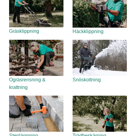
Gräsklippning
Häckklippning
Ogräsrensning &
Snöskottning
krattning
Stenläggning
Trädbeskärning