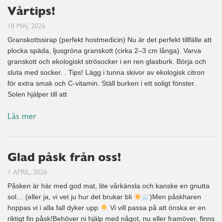
Vårtips!
18 MAJ, 2026
Granskottssirap (perfekt hostmedicin) Nu är det perfekt tillfälle att
plocka späda, ljusgröna granskott (cirka 2–3 cm långa). Varva
granskott och ekologiskt strösocker i en ren glasburk. Börja och
sluta med socker. . Tips! Lägg i tunna skivor av ekologisk citron
för extra smak och C-vitamin. Ställ burken i ett soligt fönster.
Solen hjälper till att
Läs mer
Glad påsk från oss!
1 APRIL, 2026
Påsken är här med god mat, lite vårkänsla och kanske en gnutta
sol… (eller ja, vi vet ju hur det brukar bli
)Men påskharen
hoppas vi i alla fall dyker upp
Vi vill passa på att önska er en
riktigt fin påsk!Behöver ni hjälp med något, nu eller framöver, finns