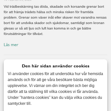
Vid trädbeskärning tas döda, skadade och korsande grenar bort
för att främja trädets hälsa och minska risken för framtida
problem. Grenar som växer inåt eller skaver mot varandra rensas
bort för att undvika skador och sjukdomar, samtidigt som kronan
glesas ur så att ljus och luft kan komma in och ge bättre
förutsättningar för tillväxt.
Läs mer
Boka till fjolårets priser – trygg
Den här sidan använder cookies
hjälp i vardagen
Vi använder cookies för att undersöka hur vår hemsida
30 JANUARI, 2026
används och för att ge våra besökare bästa möjliga
upplevelse. Vi värnar om din integritet och ber dig
Passa på att boka våra populära tjänster till samma priser som
förra året. Ett perfekt tillfälle att säkra hjälp i hemmet innan
därför att ta ställning till vilka cookies vi får använda.
eventuella prisjusteringar. Våra tjänster Vi hjälper dig bland annat
Under "hantera cookies" kan du välja vilka cookies du
med: Städning Omsorg Hantverk Trädgård Oavsett om du
samtycker till.
behöver regelbunden hjälp eller ett enstaka uppdrag kan du