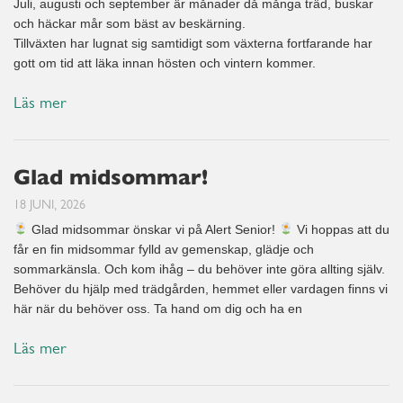
Juli, augusti och september är månader då många träd, buskar
och häckar mår som bäst av beskärning.
Tillväxten har lugnat sig samtidigt som växterna fortfarande har
gott om tid att läka innan hösten och vintern kommer.
Läs mer
Glad midsommar!
18 JUNI, 2026
Glad midsommar önskar vi på Alert Senior!
Vi hoppas att du
får en fin midsommar fylld av gemenskap, glädje och
sommarkänsla. Och kom ihåg – du behöver inte göra allting själv.
Behöver du hjälp med trädgården, hemmet eller vardagen finns vi
här när du behöver oss. Ta hand om dig och ha en
Läs mer