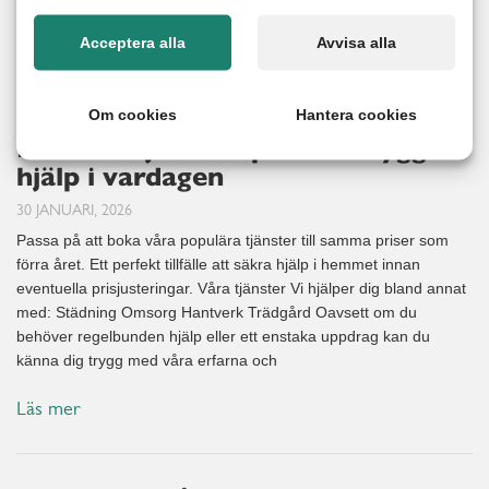
känna dig trygg med våra erfarna och pålitliga
Acceptera alla
Avvisa alla
Läs mer
Om cookies
Hantera cookies
Boka till fjolårets priser – trygg
hjälp i vardagen
30 JANUARI, 2026
Passa på att boka våra populära tjänster till samma priser som
förra året. Ett perfekt tillfälle att säkra hjälp i hemmet innan
eventuella prisjusteringar. Våra tjänster Vi hjälper dig bland annat
med: Städning Omsorg Hantverk Trädgård Oavsett om du
behöver regelbunden hjälp eller ett enstaka uppdrag kan du
känna dig trygg med våra erfarna och
Läs mer