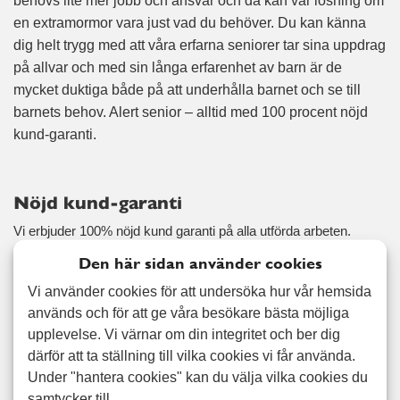
behövs lite mer jobb och ansvar och då kan vår lösning om
en extramormor vara just vad du behöver. Du kan känna
dig helt trygg med att våra erfarna seniorer tar sina uppdrag
på allvar och med sin långa erfarenhet av barn är de
mycket duktiga både på att underhålla barnet och se till
barnets behov. Alert senior – alltid med 100 procent nöjd
kund-garanti.
Nöjd kund-garanti
Vi erbjuder 100% nöjd kund garanti på alla utförda arbeten.
Läs mer
Den här sidan använder cookies
Vi använder cookies för att undersöka hur vår hemsida
används och för att ge våra besökare bästa möjliga
upplevelse. Vi värnar om din integritet och ber dig
Relaterade tjänster
därför att ta ställning till vilka cookies vi får använda.
Förutom barnvakt erbjuder vi även:
Under "hantera cookies" kan du välja vilka cookies du
Hemservice
samtycker till.