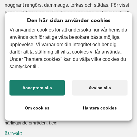
noggrant rengörs, dammsugs, torkas och städas. För visst
har du viktigare saker för dig än rengöring av kakel och att
Den här sidan använder cookies
skura toaletter? Vi hjälper dig från början till slut och ser
förstås till att erbjuda dig ett fördelaktigt pris på ditt
Vi använder cookies för att undersöka hur vår hemsida
personligt anpassade flyttstäd.
används och för att ge våra besökare bästa möjliga
upplevelse. Vi värnar om din integritet och ber dig
därför att ta ställning till vilka cookies vi får använda.
Nöjd kund-garanti
Under "hantera cookies" kan du välja vilka cookies du
samtycker till.
Vi erbjuder 100% nöjd kund garanti på alla utförda arbeten.
Läs mer
Acceptera alla
Avvisa alla
Relaterade tjänster
Om cookies
Hantera cookies
Förutom flyttstädning kan vi även erbjuda dig tjänster inom
närliggande områden, t.ex:
Barnvakt