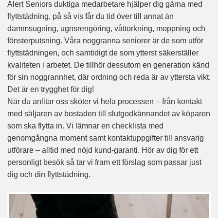
Alert Seniors duktiga medarbetare hjälper dig gärna med
flyttstädning, på så vis får du tid över till annat än
dammsugning, ugnsrengöring, våttorkning, moppning och
fönsterputsning. Våra noggranna seniorer är de som utför
flyttstädningen, och samtidigt de som ytterst säkerställer
kvaliteten i arbetet. De tillhör dessutom en generation känd
för sin noggrannhet, där ordning och reda är av yttersta vikt.
Det är en trygghet för dig!
När du anlitar oss sköter vi hela processen – från kontakt
med säljaren av bostaden till slutgodkännandet av köparen
som ska flytta in. Vi lämnar en checklista med
genomgångna moment samt kontaktuppgifter till ansvarig
utförare – alltid med nöjd kund-garanti. Hör av dig för ett
personligt besök så tar vi fram ett förslag som passar just
dig och din flyttstädning.