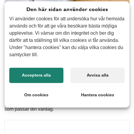
Den här sidan använder cookies
Vi använder cookies för att undersöka hur vår hemsida
Hur fungerar hjälp med stenläggning
används och för att ge våra besökare bästa möjliga
upplevelse. Vi värnar om din integritet och ber dig
Att lägga sten kräver både tid och noggrannhet för att
därför att ta ställning till vilka cookies vi får använda.
resultatet ska bli bra. Med hjälp av våra erfarna seniorer får
Under "hantera cookies" kan du välja vilka cookies du
du en lösning som anpassas efter din trädgård och dina
samtycker till.
behov. Du kan få hjälp med mindre projekt som uteplats,
gångar eller justering av befintlig stenläggning. Vi ser till att
arbetet utförs på ett sätt som ger ett hållbart och prydligt
Acceptera alla
Avvisa alla
resultat.
Vill du ha hjälp med stenläggning? Fyll i formuläret så
Om cookies
Hantera cookies
kontaktar vi dig och berättar hur vi kan hjälpa dig på ett sätt
som passar din vardag.