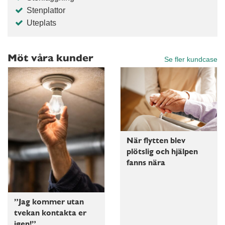
Stenplattor
Uteplats
Möt våra kunder
Se fler kundcase
När flytten blev
plötslig och hjälpen
fanns nära
”Jag kommer utan
tvekan kontakta er
igen!”