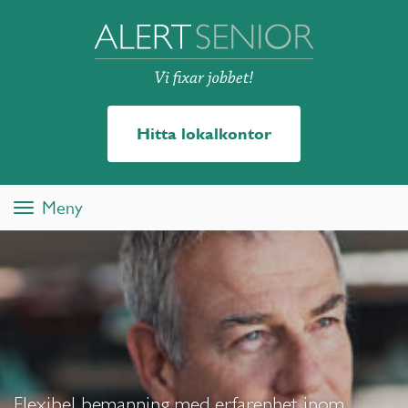
Hitta lokalkontor
Meny
Toggle
navigation
Flexibel bemanning med erfarenhet inom