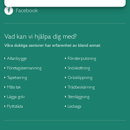
Gnesta
Trädgårdsskötsel
Facebook
Göteborg Centrum
Övrig trädgårdstjänst
Göteborg Hisingen
Företag
Göteborg Nordost
Vad kan vi hjälpa dig med?
Göteborg Väst
Våra duktiga seniorer har erfarenhet av bland annat:
Göteborg Öst
Halmstad
Altanbygge
Fönsterputsning
Haninge
Företagsbemanning
Snöskottning
Helsingborg
Tapetsering
Gräsklippning
Huddinge
Måla tak
Trädbeskärning
Hudiksvall
Lägga golv
Stenläggning
Härnösand
Flyttstäda
Ledsaga
Härryda
Hässleholm
Höganäs