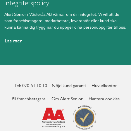
Integritetspolicy
Hörby
Höör
Alert Senior i Västerås AB värnar om din integritet. Vi vill att du
som franchisetagare, medarbetare, leverantör eller kund ska
Järfälla
kunna känna dig trygg när du uppger dina personuppgifter till oss.
Kalmar
Karlshamn
Läs mer
Karlskoga
Karlskrona
Karlstad
Katrineholm
Kristianstad
Tel: 020-51 10 10
Nöjd kund-garanti
Huvudkontor
Kristinehamn
Bli franchisetagare
Om Alert Senior
Hantera cookies
Kungsbacka
Kungälv
Kävlinge
Köping