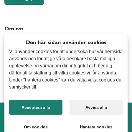
Arvika
Elektriker
Avesta
Målning
Bollnäs
Snickeri
Om oss
Borlänge
Tapetsering
Alert Senior är ett bemanningsföretag med inriktning på
Burlöv
Övrig hantverkstjänst
Den här sidan använder cookies
seniorbemanning. Verksamheten grundades 2014 och har
Båstad
Vi använder cookies för att undersöka hur vår hemsida
idag kontor på ett 30-tal orter i Sverige. Vi erbjuder
Hemmet
Danderyd
används och för att ge våra besökare bästa möjliga
pensionärer varierande uppdrag både inom privat - och
Fönsterputsning
Ekerö
upplevelse. Vi värnar om din integritet och ber dig
företagsmarknaden. Som anställd på Alert Senior väljer du
Hemservice
därför att ta ställning till vilka cookies vi får använda.
själv vilka uppdrag du vill utföra samt i vilken omfattning du
Enköping
Under "hantera cookies" kan du välja vilka cookies du
Städning/Flyttstädning
vill jobba.
Eskilstuna
samtycker till.
Övrig tjänst i hemmet
Eslöv
Trädgård
Fagersta
Acceptera alla
Avvisa alla
Falkenberg
Snöskottning
Alert Senior Solna i sociala medier
Falun
Stenläggning
Om cookies
Hantera cookies
Forshaga
Trädbeskärning
Möt, följ och samtala med oss i sociala medier.