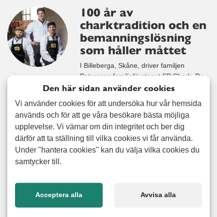
100 år av
charktradition och en
bemanningslösning
som håller måttet
I Billeberga, Skåne, driver familjen
Petersson familjeföretaget SP Chark. De
Den här sidan använder cookies
är fjärde generationen i ett bolag som
2027 firar 100 år. Här tillverkas klassiska
Vi använder cookies för att undersöka hur vår hemsida
charkprodukter som salami, skinka och
används och för att ge våra besökare bästa möjliga
pastej och det mesta görs precis som förr:
upplevelse. Vi värnar om din integritet och ber dig
med stolthet, hantverk och fullt fokus på
därför att ta ställning till vilka cookies vi får använda.
kvalitet. Företaget har idag runt 20
Under "hantera cookies" kan du välja vilka cookies du
anställda, och både Pontus, hans
samtycker till.
Läs mer
Acceptera alla
Avvisa alla
Trygg, flerspråkig och