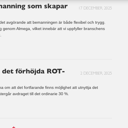
manning som skapar
17 DECEMBER, 2025
det avgörande att bemanningen är både flexibel och trygg.
g genom Almega, vilket innebär att vi uppfyller branschens
.
a det förhöjda ROT-
2 DECEMBER, 2025
na om att det fortfarande finns möjlighet att utnyttja det
ergår avdraget till det ordinarie 30 %.