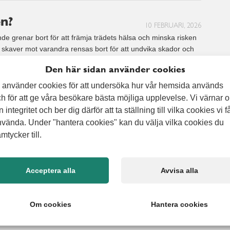
en?
10 FEBRUARI, 2026
e grenar bort för att främja trädets hälsa och minska risken
r skaver mot varandra rensas bort för att undvika skador och
ljus och luft kan komma in och ge bättre förutsättningar för
Den här sidan använder cookies
 använder cookies för att undersöka hur vår hemsida används
h för att ge våra besökare bästa möjliga upplevelse. Vi värnar 
n integritet och ber dig därför att ta ställning till vilka cookies vi f
vända. Under "hantera cookies" kan du välja vilka cookies du
mtycker till.
23 DECEMBER, 2025
et som gått. Det betyder mycket för oss att få hjälpa er i
står. Våra erfarna och engagerade medarbetare fortsätter
Acceptera alla
Avvisa alla
Om cookies
Hantera cookies