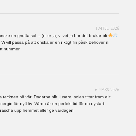
1 APRIL, 2026
ske en gnutta sol… (eller ja, vi vet ju hur det brukar bli
Vi vill passa på att önska er en riktigt fin påsk!Behöver ni
 Ett nummer
6 MARS, 2026
a tecknen på vår. Dagarna blir ljusare, solen tittar fram allt
in får nytt liv. Våren är en perfekt tid för en nystart:
 fräscha upp hemmet eller ge vardagen