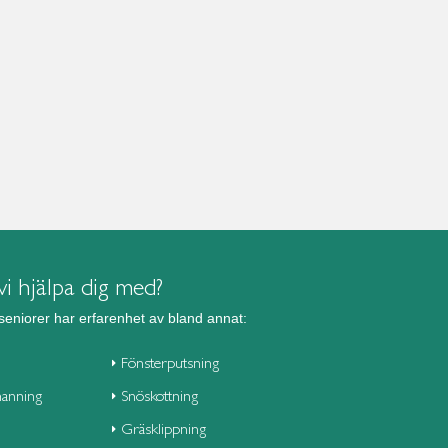
i hjälpa dig med?
seniorer har erfarenhet av bland annat:
Fönsterputsning
anning
Snöskottning
Gräsklippning