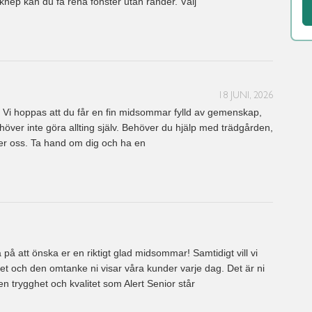
knep kan du få rena fönster utan ränder. Välj
18 JUNI, 2026
Vi hoppas att du får en fin midsommar fylld av gemenskap,
ver inte göra allting själv. Behöver du hjälp med trädgården,
er oss. Ta hand om dig och ha en
å att önska er en riktigt glad midsommar! Samtidigt vill vi
et och den omtanke ni visar våra kunder varje dag. Det är ni
n trygghet och kvalitet som Alert Senior står