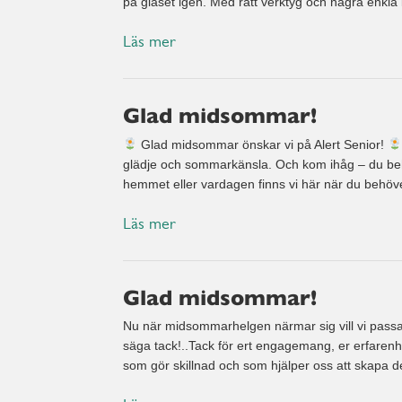
på glaset igen. Med rätt verktyg och några enkla 
Läs mer
Glad midsommar!
Glad midsommar önskar vi på Alert Senior!
glädje och sommarkänsla. Och kom ihåg – du behö
hemmet eller vardagen finns vi här när du behöv
Läs mer
Glad midsommar!
Nu när midsommarhelgen närmar sig vill vi passa p
säga tack!..Tack för ert engagemang, er erfarenh
som gör skillnad och som hjälper oss att skapa de