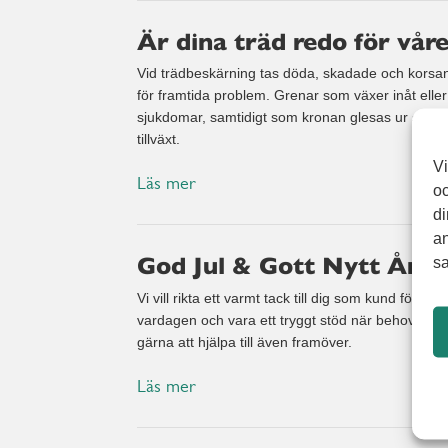
Är dina träd redo för vår
Vid trädbeskärning tas döda, skadade och korsand
för framtida problem. Grenar som växer inåt elle
sjukdomar, samtidigt som kronan glesas ur så att 
tillväxt.
Vi
Läs mer
oc
di
an
God Jul & Gott Nytt År!
sa
Vi vill rikta ett varmt tack till dig som kund för år
vardagen och vara ett tryggt stöd när behov upp
gärna att hjälpa till även framöver.
Läs mer