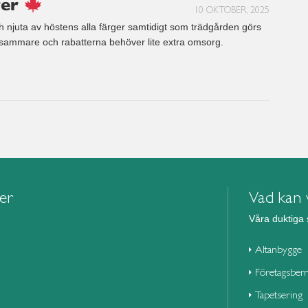
ger
10 OKTOBER, 2025
 njuta av höstens alla färger samtidigt som trädgården görs
ångsammare och rabatterna behöver lite extra omsorg.
ier
Vad kan v
Våra duktiga 
Altanbygge
Företagsbem
Tapetsering