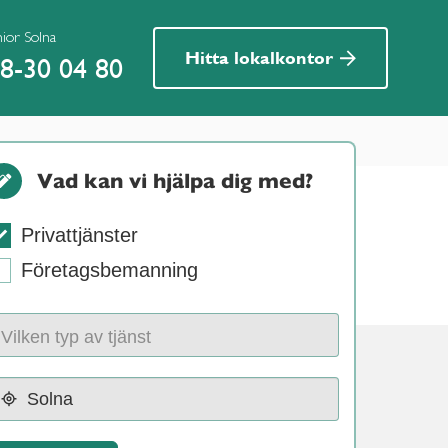
nior Solna
Hitta lokalkontor
8-30 04 80
Vad kan vi hjälpa dig med?
Privattjänster
Företagsbemanning