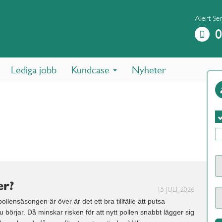
Alert Se
0
Lediga jobb
Kundcase
Nyheter
er?
15 JULI, 2026
llensäsongen är över är det ett bra tillfälle att putsa
börjar. Då minskar risken för att nytt pollen snabbt lägger sig