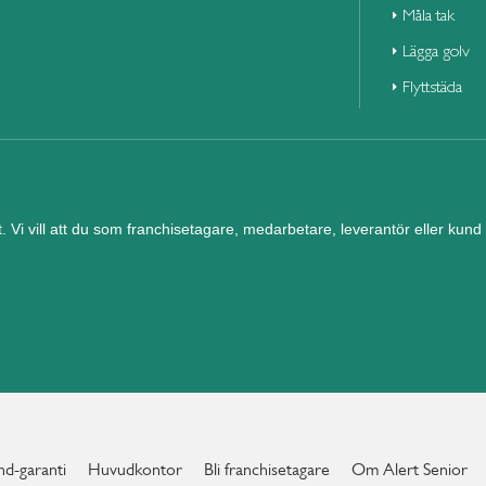
Måla tak
Lägga golv
Flyttstäda
et. Vi vill att du som franchisetagare, medarbetare, leverantör eller ku
d-garanti
Huvudkontor
Bli franchisetagare
Om Alert Senior