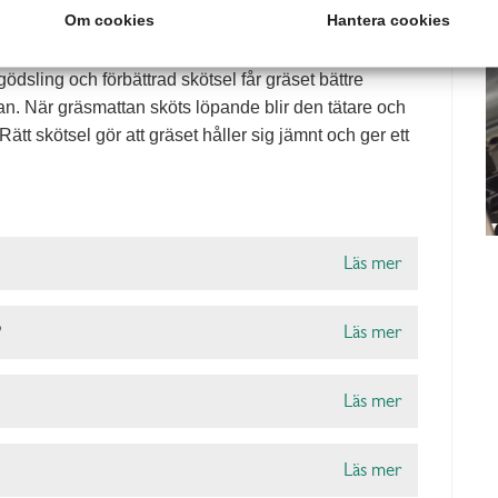
Om cookies
Hantera cookies
för hur gräset mår och utvecklas. Hur blir man av med
räset inte får rätt förutsättningar. Genom att
sling och förbättrad skötsel får gräset bättre
an. När gräsmattan sköts löpande blir den tätare och
ätt skötsel gör att gräset håller sig jämnt och ger ett
Läs mer
?
Läs mer
Läs mer
Läs mer