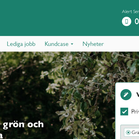
Alert Se
0
Lediga jobb
Kundcase
Nyheter
Pri
 grön och
Grä
×
a