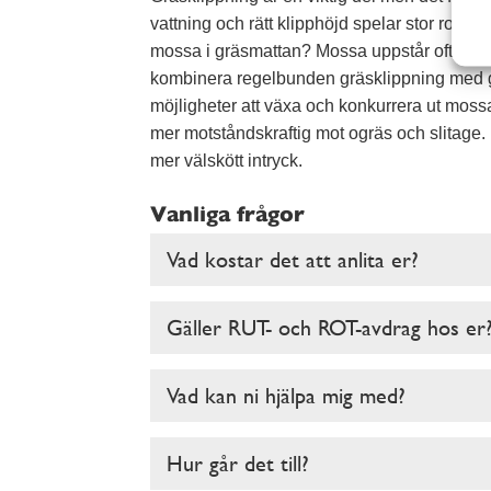
vattning och rätt klipphöjd spelar stor roll 
mossa i gräsmattan? Mossa uppstår ofta när g
kombinera regelbunden gräsklippning med göd
möjligheter att växa och konkurrera ut moss
mer motståndskraftig mot ogräs och slitage. R
mer välskött intryck.
Vanliga frågor
Vad kostar det att anlita er?
Gäller RUT- och ROT-avdrag hos er
Vad kan ni hjälpa mig med?
Hur går det till?