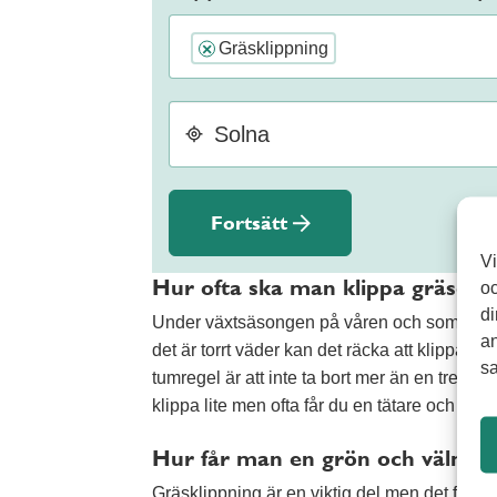
Gräsklippning
×
Fortsätt
Vi
Hur ofta ska man klippa gräset
oc
di
Under växtsäsongen på våren och sommaren 
an
det är torrt väder kan det räcka att klippa 
sa
tumregel är att inte ta bort mer än en tredje
klippa lite men ofta får du en tätare och mer 
Hur får man en grön och välmå
Gräsklippning är en viktig del men det finns 