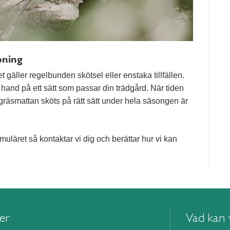
pning
t gäller regelbunden skötsel eller enstaka tillfällen.
m hand på ett sätt som passar din trädgård. När tiden
att gräsmattan sköts på rätt sätt under hela säsongen är
rmuläret så kontaktar vi dig och berättar hur vi kan
ier
Vad kan v