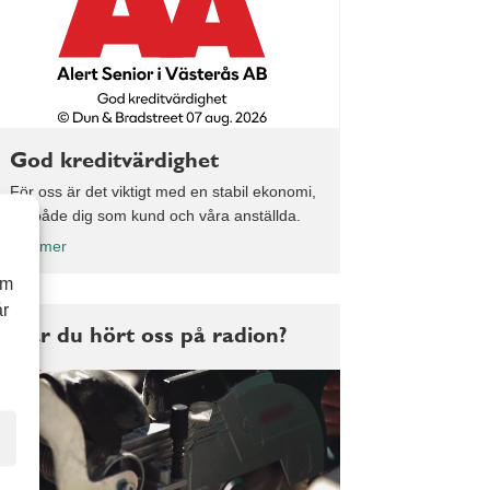
God kreditvärdighet
För oss är det viktigt med en stabil ekonomi,
för både dig som kund och våra anställda.
Läs mer
om
år
Har du hört oss på radion?