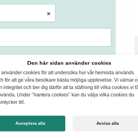
×
Den här sidan använder cookies
 använder cookies för att undersöka hur vår hemsida används
h för att ge våra besökare bästa möjliga upplevelse. Vi värnar 
n integritet och ber dig därför att ta ställning till vilka cookies vi f
behöver gräset oftast klippas en gång i veckan. Om
vända. Under "hantera cookies" kan du välja vilka cookies du
mer sällan eftersom gräset växer långsammare. En bra
mtycker till.
del av gräsets höjd vid varje klippning. Genom att
slitstark gräsmatta som håller sig grön längre.
Acceptera alla
Avvisa alla
ende gräsmatta
fler faktorer som påverkar resultatet. Gödsling,