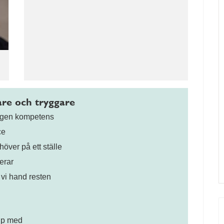
gare och tryggare
digen kompetens
ce
höver på ett ställe
erar
 vi hand resten
älp med