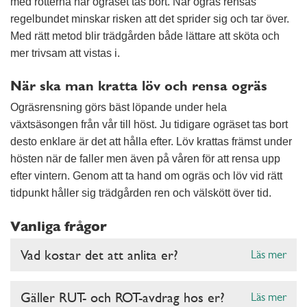
med rötterna när ogräset tas bort. När ogräs rensas
regelbundet minskar risken att det sprider sig och tar över.
Med rätt metod blir trädgården både lättare att sköta och
mer trivsam att vistas i.
När ska man kratta löv och rensa ogräs
Ogräsrensning görs bäst löpande under hela
växtsäsongen från vår till höst. Ju tidigare ogräset tas bort
desto enklare är det att hålla efter. Löv krattas främst under
hösten när de faller men även på våren för att rensa upp
efter vintern. Genom att ta hand om ogräs och löv vid rätt
tidpunkt håller sig trädgården ren och välskött över tid.
Vanliga frågor
Vad kostar det att anlita er?
Läs mer
Gäller RUT- och ROT-avdrag hos er?
Läs mer