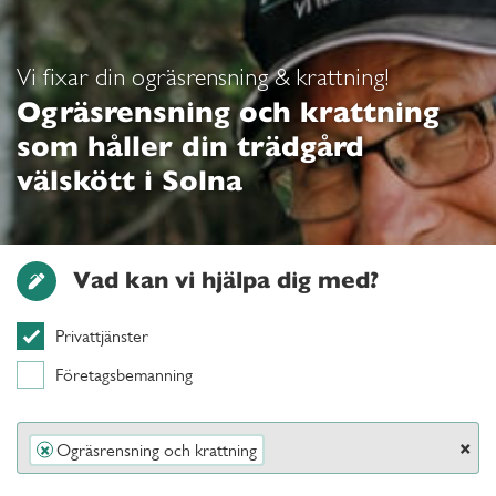
Vi fixar din ogräsrensning & krattning!
Ogräsrensning och krattning
som håller din trädgård
välskött i Solna
Vad kan vi hjälpa dig med?
Privattjänster
Företagsbemanning
×
Ogräsrensning och krattning
×