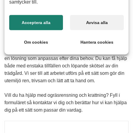
samtycker till.
Hur fungerar hjälp med ogräsrensning och
Acceptera alla
Avvisa alla
krattning
Att rensa ogräs och kratta löv kan vara tidskrävande och
Om cookies
Hantera cookies
fysiskt ansträngande särskilt under intensiva perioder på
våren och hösten. Med hjälp av våra erfarna seniorer får du
en lösning som anpassas efter dina behov. Du kan få hjälp
både med enstaka tillfällen och löpande skötsel av din
trädgård. Vi ser till att arbetet utförs på ett sätt som gör din
utemiljö ren, trivsam och lätt att ta hand om.
Vill du ha hjälp med ogräsrensning och krattning? Fyll i
formuläret så kontaktar vi dig och berättar hur vi kan hjälpa
dig på ett sätt som passar din vardag.