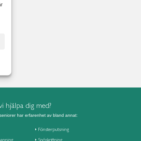
år
i hjälpa dig med?
seniorer har erfarenhet av bland annat:
Fönsterputsning
anning
Snöskottning