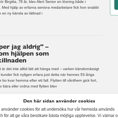
r Birgitta, 78 år, blev Alert Senior en lösning både i
 Med hjälp av erfarna seniora medarbetare fick hon snabbt
en ny känsla av lättnad i
r jag aldrig" –
om hjälpen som
killnaden
 är det inte alltid lätt att hänga med – varken känslomässigt
a kunder fick nyligen erfara just detta när hennes 93-åriga
o kvar hemma efter ett fall. Flytten till vårdhem gick fort,
lv bära eller ordna med flytten blev
Den här sidan använder cookies
 använder cookies för att undersöka hur vår hemsida används
h för att ge våra besökare bästa möjliga upplevelse. Vi värnar 