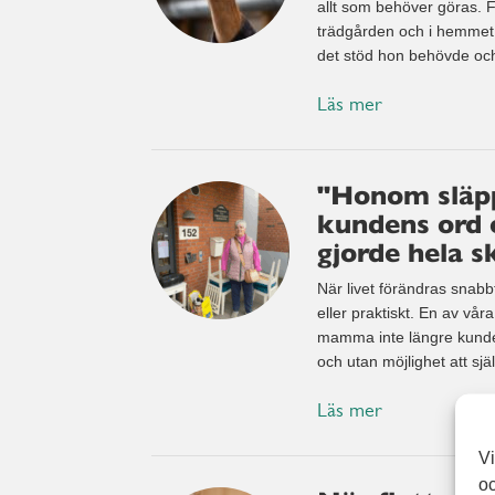
allt som behöver göras. Fö
trädgården och i hemmet.
det stöd hon behövde och 
Läs mer
"Honom släppe
kundens ord 
gjorde hela s
När livet förändras snabbt
eller praktiskt. En av vår
mamma inte längre kunde b
och utan möjlighet att sjä
Läs mer
Vi
oc