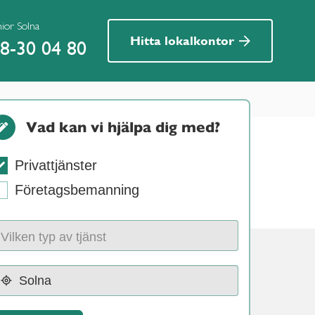
nior Solna
Hitta lokalkontor
8-30 04 80
Vad kan vi hjälpa dig med?
Privattjänster
Företagsbemanning