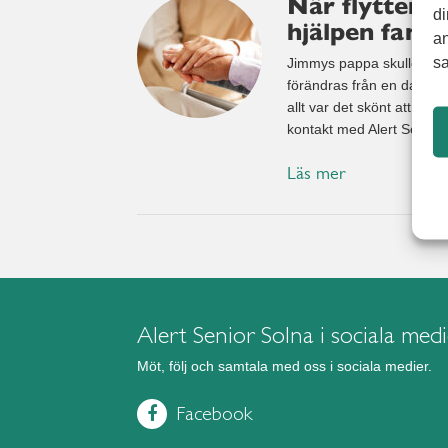
När flytten b
di
hjälpen fanns
an
sa
Jimmys pappa skulle flytta
förändras från en dag till 
allt var det skönt att vet
kontakt med Alert Senior.
Läs mer
Alert Senior Solna i sociala med
Möt, följ och samtala med oss i sociala medier.
Facebook