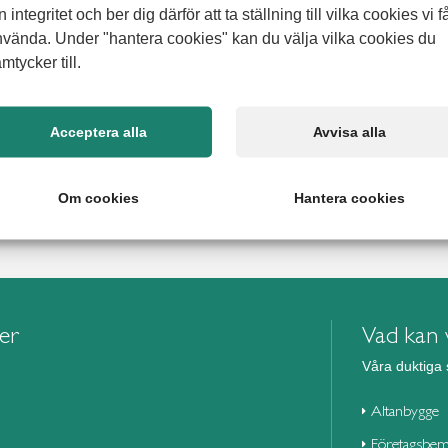
lev plötslig och
n integritet och ber dig därför att ta ställning till vilka cookies vi f
 nära
vända. Under "hantera cookies" kan du välja vilka cookies du
mtycker till.
 till ett äldreboende, och allt gick väldigt snabbt. Livet kan
en annan, och det blev en stressig situation för familjen. Mitt i
a att hjälp fanns att få. Det var inte första gången Jimmy hade
 Sist handlade
Acceptera alla
Avvisa alla
Om cookies
Hantera cookies
ier
Vad kan v
Våra duktiga 
Altanbygge
Företagsbem