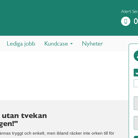
Alert Se
0
Lediga jobb
Kundcase
Nyheter
 utan tvekan
gen!"
nas tryggt och enkelt, men ibland räcker inte orken till för