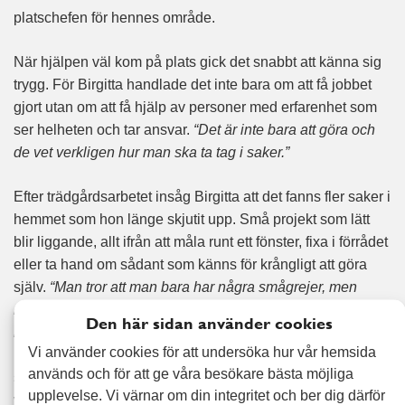
platschefen för hennes område.
När hjälpen väl kom på plats gick det snabbt att känna sig
trygg. För Birgitta handlade det inte bara om att få jobbet
gjort utan om att få hjälp av personer med erfarenhet som
ser helheten och tar ansvar.
“Det är inte bara att göra och
de vet verkligen hur man ska ta tag i saker.”
Efter trädgårdsarbetet insåg Birgitta att det fanns fler saker i
hemmet som hon länge skjutit upp. Små projekt som lätt
blir liggande, allt ifrån att måla runt ett fönster, fixa i förrådet
eller ta hand om sådant som känns för krångligt att göra
själv.
“Man tror att man bara har några smågrejer, men
många bäckar små. Jag tror det är många som mig som
Den här sidan använder cookies
behöver extra hjälp.”
När en medarbetare från Alert Senior,
Vi använder cookies för att undersöka hur vår hemsida
Bengt kom för att hjälpa till med fixartjänster märkte Birgitta
används och för att ge våra besökare bästa möjliga
snabbt att listan växte, inte för att det var mer jobb än
upplevelse. Vi värnar om din integritet och ber dig därför
väntat, utan för att Bengt kunde så mycket.
“Det var några