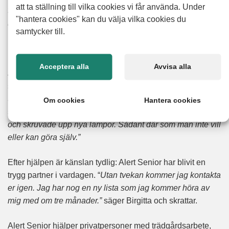
att ta ställning till vilka cookies vi får använda. Under
få grejer från början men det byggdes på eftersom han
"hantera cookies" kan du välja vilka cookies du
kunde så mycket.”
samtycker till.
Bemötandet är något Birgitta återkommer till flera gånger.
“Bengt är så trevlig och grejar och fixar och återkommer.
Acceptera alla
Avvisa alla
Jag skulle absolut rekommendera Alert Senior.”
Hon minns
särskilt hur vardagliga saker som kan kännas små för
andra kan bli stora hinder när man inte längre vill klättra på
Om cookies
Hantera cookies
stegar eller hantera el själv.
“Han bytte ljuskälla i förrådet
och skruvade upp nya lampor. Sådant där som man inte vill
eller kan göra själv.”
Efter hjälpen är känslan tydlig: Alert Senior har blivit en
trygg partner i vardagen. “
Utan tvekan kommer jag kontakta
er igen. Jag har nog en ny lista som jag kommer höra av
mig med om tre månader.”
säger Birgitta och skrattar.
Alert Senior hjälper privatpersoner med trädgårdsarbete,