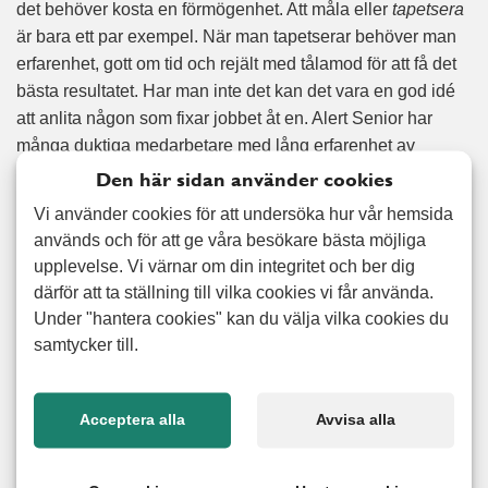
det behöver kosta en förmögenhet. Att måla eller
tapetsera
är bara ett par exempel. När man tapetserar behöver man
erfarenhet, gott om tid och rejält med tålamod för att få det
bästa resultatet. Har man inte det kan det vara en god idé
att anlita någon som fixar jobbet åt en. Alert Senior har
många duktiga medarbetare med lång erfarenhet av
tapetsering och de hjälper dig gärna med jobbet, oavsett
Den här sidan använder cookies
om du bor i slott eller i koja. Med oss får du hjälp med
Vi använder cookies för att undersöka hur vår hemsida
tapetseringen och allt runt omkring som spackling och
används och för att ge våra besökare bästa möjliga
slipning och vi fixar även både fondtapeter och tapeter som
upplevelse. Vi värnar om din integritet och ber dig
kräver mönsterpassning. Självklart kan vi även anlitas för
därför att ta ställning till vilka cookies vi får använda.
borttagning av gamla tapeter. Välkommen att kontakta oss
Under "hantera cookies" kan du välja vilka cookies du
angående just ditt behov av tapetsering!
samtycker till.
Nöjd kund-garanti
Acceptera alla
Avvisa alla
Vi erbjuder 100% nöjd kund garanti på alla utförda arbeten.