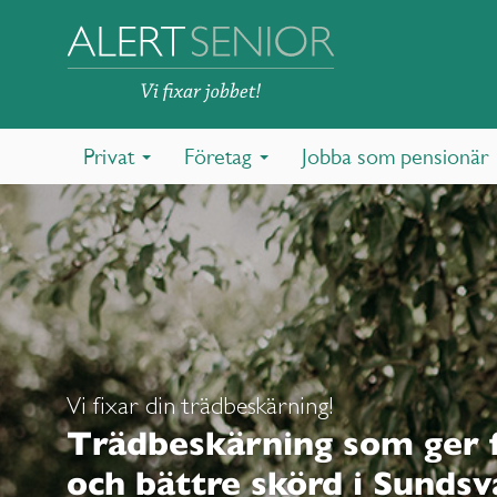
Privat
Företag
Jobba som pensionär
Vi fixar din trädbeskärning!
Trädbeskärning som ger f
och bättre skörd i Sundsv