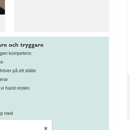
gare och tryggare
digen kompetens
ce
höver på ett ställe
erar
 vi hand resten
älp med
×