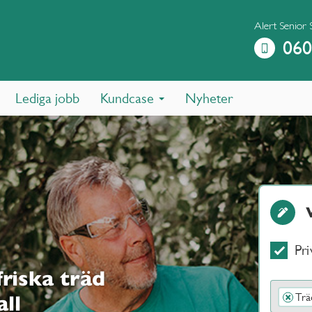
Alert Senior 
060
Lediga jobb
Kundcase
Nyheter
Pri
riska träd
Trä
×
all