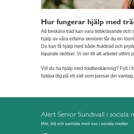
Hur fungerar hjälp med tr
Att beskära träd kan vara tidskrävande och svå
hjälp av våra erfarna seniorer får du en lös
Du kan få hjälp med både fruktträd och prydna
löpande skötsel. Vi ser till att arbetet utför
Vill du ha hjälp med trädbeskärning? Fyll i f
hjälpa dig på ett sätt som passar din vardag.
Alert Senior Sundsvall i sociala 
Möt, följ och samtala med oss i sociala medier.