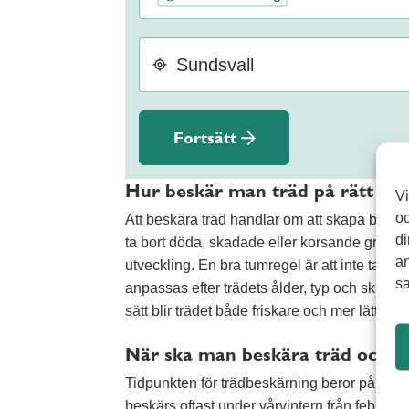
Fortsätt
Hur beskär man träd på rätt sät
Vi
oc
Att beskära träd handlar om att skapa balans 
di
ta bort döda, skadade eller korsande grenar få
an
utveckling. En bra tumregel är att inte ta b
sa
anpassas efter trädets ålder, typ och skick fö
sätt blir trädet både friskare och mer lättsköt
När ska man beskära träd och fr
Tidpunkten för trädbeskärning beror på vilke
beskärs oftast under vårvintern från februari 