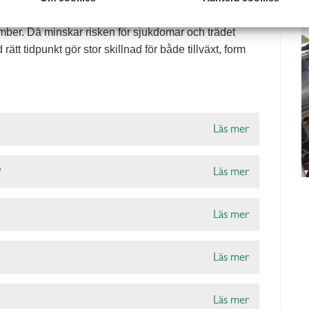
. Plommonträd och körsbärsträd beskärs bäst under
mber. Då minskar risken för sjukdomar och trädet
ätt tidpunkt gör stor skillnad för både tillväxt, form
Läs mer
?
Läs mer
Läs mer
Läs mer
Läs mer