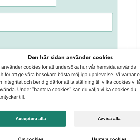
Den här sidan använder cookies
t
 använder cookies för att undersöka hur vår hemsida används
h för att ge våra besökare bästa möjliga upplevelse. Vi värnar 
och ge trädet rätt förutsättningar att växa. Genom att
n integritet och ber dig därför att ta ställning till vilka cookies vi f
r trädet mer ljus och luft vilket stärker dess
vända. Under "hantera cookies" kan du välja vilka cookies du
ort för mycket på en gång. Beskärningen behöver
mtycker till.
r att ge bästa resultat. När beskärningen görs på rätt
t samtidigt som det kan ge bättre frukt.
Acceptera alla
Avvisa alla
uktträd?
n typ av träd det gäller. Äppelträd och päronträd
till april innan knopparna slår ut. Det går även att
Om cookies
Hantera cookies