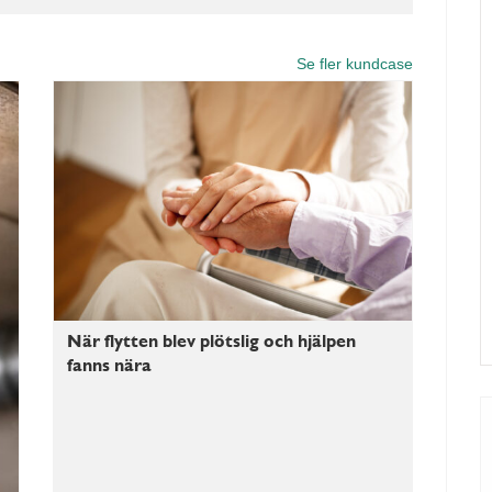
Se fler kundcase
När flytten blev plötslig och hjälpen
fanns nära