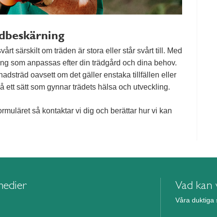
ädbeskärning
rt särskilt om träden är stora eller står svårt till. Med
ning som anpassas efter din trädgård och dina behov.
dsträd oavsett om det gäller enstaka tillfällen eller
s på ett sätt som gynnar trädets hälsa och utveckling.
ormuläret så kontaktar vi dig och berättar hur vi kan
medier
Vad kan v
Våra duktiga 