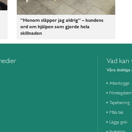
”Honom släpper jag aldrig” – kundens
ord om hjälpen som gjorde hela
skillnaden
medier
Vad kan v
Våra duktiga 
Altanbygge
Företagsbem
Tapetsering
Måla tak
Lägga golv
Flyttstäda