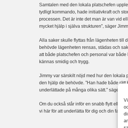
Samtalen med den lokala platschefen uppl
tydligt kommando, hade initiativkraft och sto
processen. Det är inte det man är van vid eller
mycket hjälp i själva strukturen”, säger Jimm
Alla saker skulle flyttas från lägenheten til
behövde lägenheten rensas, städas och sake
att både platschefen och personal var både 
kännas smidig och trygg.
Jimmy var särskilt nöjd med hur den lokala p
den hjälp de behövde. ”Han hade både rätt kon
underlättade på många olika sätt.” säger Ji
Vi
Om du också står inför en snabb flytt eller be
oc
vi här för att underlätta för dig och din fami
di
an
sa