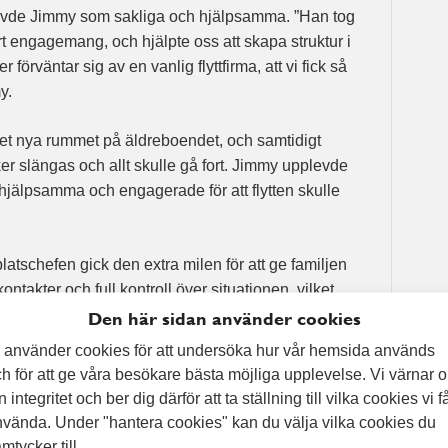
evde Jimmy som sakliga och hjälpsamma. ”Han tog
rt engagemang, och hjälpte oss att skapa struktur i
 förväntar sig av en vanlig flyttfirma, att vi fick så
y.
l det nya rummet på äldreboendet, och samtidigt
r slängas och allt skulle gå fort. Jimmy upplevde
hjälpsamma och engagerade för att flytten skulle
latschefen gick den extra milen för att ge familjen
takter och full kontroll över situationen, vilket
mmy.
Den här sidan använder cookies
 använder cookies för att undersöka hur vår hemsida används
höver hjälp med att rensa, flytta eller städa så finns
h för att ge våra besökare bästa möjliga upplevelse. Vi värnar 
lj, precis som vi gjorde för Jimmy och hans pappa.
n integritet och ber dig därför att ta ställning till vilka cookies vi f
vända. Under "hantera cookies" kan du välja vilka cookies du
mtycker till.