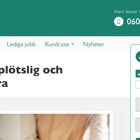
Alert Senior 
060
Lediga jobb
Kundcase
Nyheter
plötslig och
ra