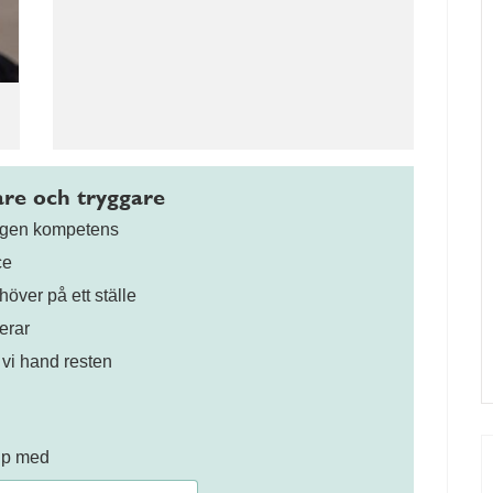
gare och tryggare
digen kompetens
ce
höver på ett ställe
erar
 vi hand resten
älp med