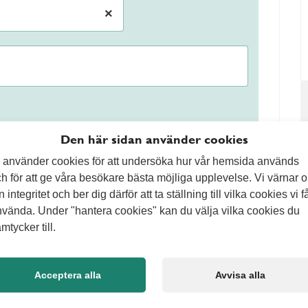
×
Den här sidan använder cookies
ad ska man tänka på
 använder cookies för att undersöka hur vår hemsida används
h för att ge våra besökare bästa möjliga upplevelse. Vi värnar 
ilt underarbete. Grunden behöver vara jämn och
n integritet och ber dig därför att ta ställning till vilka cookies vi f
eter över tid. Marksten, betongplattor och natursten
vända. Under "hantera cookies" kan du välja vilka cookies du
 användas. Gångar, uteplatser och uppfarter ställer
mtycker till.
rs på rätt sätt med bra grund och rätt material får du
Acceptera alla
Avvisa alla
erhålla under många år.