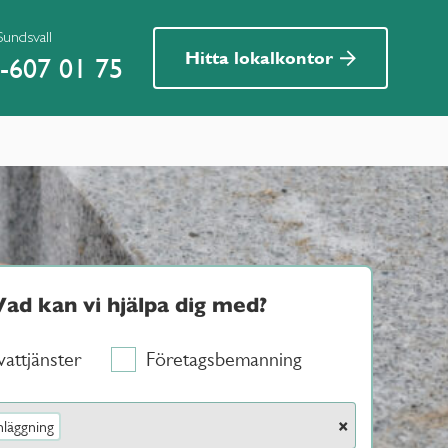
Sundsvall
Hitta lokalkontor
-607 01 75
Vad kan vi hjälpa dig med?
vattjänster
Företagsbemanning
×
nläggning