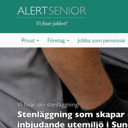
Privat
Företag
Jobba som pensionär
Vi fixar din stenläggning!
Stenläggning som skapar
inbjudande utemiljö i Sun