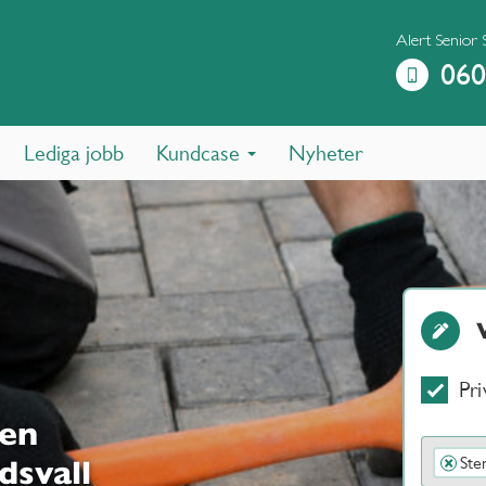
Alert Senior 
060
Lediga jobb
Kundcase
Nyheter
Pri
 en
Ste
×
dsvall