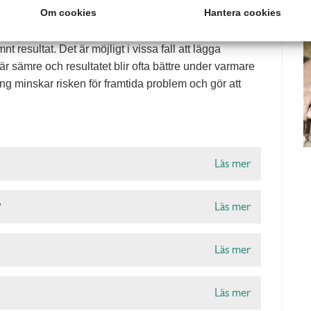
ttor
Om cookies
Hantera cookies
tidig höst när marken är fri från frost. Då är det
nt resultat. Det är möjligt i vissa fall att lägga
är sämre och resultatet blir ofta bättre under varmare
ong minskar risken för framtida problem och gör att
Läs mer
?
Läs mer
Läs mer
Läs mer