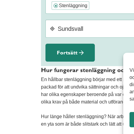
Stenläggning
×
Fortsätt
Hur fungerar stenläggning och v
Vi
oc
En hållbar stenläggning börjar med ett stab
di
packad för att undvika sättningar och ojämnh
an
har olika egenskaper beroende på var de ska
sa
olika krav på både material och utförande.
Hur länge håller stenläggning? När arbetet gö
en yta som är både slitstark och lätt att und