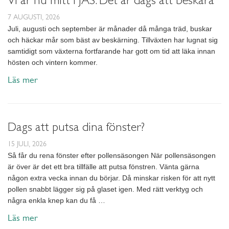
7 AUGUSTI, 2026
Juli, augusti och september är månader då många träd, buskar
och häckar mår som bäst av beskärning. Tillväxten har lugnat sig
samtidigt som växterna fortfarande har gott om tid att läka innan
hösten och vintern kommer.
Läs mer
Dags att putsa dina fönster?
15 JULI, 2026
Så får du rena fönster efter pollensäsongen När pollensäsongen
är över är det ett bra tillfälle att putsa fönstren. Vänta gärna
någon extra vecka innan du börjar. Då minskar risken för att nytt
pollen snabbt lägger sig på glaset igen. Med rätt verktyg och
några enkla knep kan du få …
Läs mer