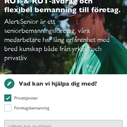
ROT‑& RUT‑avdrag och
flexibel bemanning till företag.
Alert Senior är ett
seniorbemanningsföretag, våra
medarbetare har lång erfarenhet med
bred kunskap både från yrkes- och
privatliv
Vad kan vi hjälpa dig med?
Privattjänster
Företagsbemanning