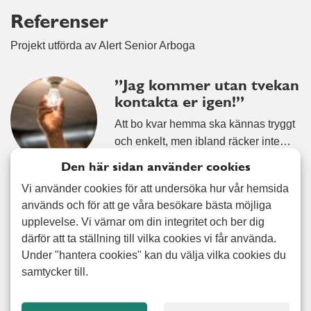
Referenser
Projekt utförda av Alert Senior Arboga
”Jag kommer utan tvekan
kontakta er igen!”
Att bo kvar hemma ska kännas tryggt
och enkelt, men ibland räcker inte…
Läs mer
Den här sidan använder cookies
Vi använder cookies för att undersöka hur vår hemsida
”Honom släpper jag
används och för att ge våra besökare bästa möjliga
aldrig” – kundens ord om
upplevelse. Vi värnar om din integritet och ber dig
hjälpen som gjorde hela
därför att ta ställning till vilka cookies vi får använda.
skillnaden
Under "hantera cookies" kan du välja vilka cookies du
samtycker till.
När livet förändras snabbt är det inte
alltid lätt att hänga med –…