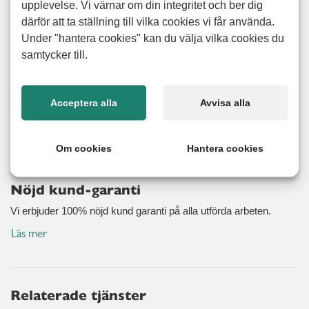
upplevelse. Vi värnar om din integritet och ber dig
flyttstädningen bli noggrant och professionellt utförd. När
därför att ta ställning till vilka cookies vi får använda.
du anlitar oss kan du känna dig trygg med att vi tar fullt
Under "hantera cookies" kan du välja vilka cookies du
ansvar för hela processen och ser till att din bostad
samtycker till.
noggrant rengörs, dammsugs, torkas och städas. För visst
har du viktigare saker för dig än rengöring av kakel och att
skura toaletter? Vi hjälper dig från början till slut och ser
Acceptera alla
Avvisa alla
förstås till att erbjuda dig ett fördelaktigt pris på ditt
personligt anpassade flyttstäd.
Om cookies
Hantera cookies
Nöjd kund-garanti
Vi erbjuder 100% nöjd kund garanti på alla utförda arbeten.
Läs mer
Relaterade tjänster