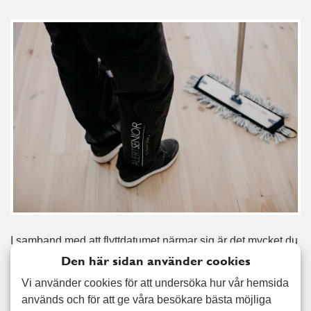
I samband med att flyttdatumet närmar sig är det mycket du
måste fixa och ordna, ofta under en kort och intensiv
Den här sidan använder cookies
period. En flyttstädning sker i samband med att du lämnar
Vi använder cookies för att undersöka hur vår hemsida
över ditt boende till någon annan, inte sällan med ett
används och för att ge våra besökare bästa möjliga
kontrakt och en mäklare involverad. Därför måste