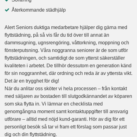
Återkommande städhjälp
Alert Seniors duktiga medarbetare hjälper dig gärna med
flyttstädning, på så vis får du tid över till annat än
dammsugning, ugnsrengöring, våttorkning, moppning och
fönsterputsning. Våra noggranna seniorer är de som utför
flyttstädningen, och samtidigt de som ytterst säkerställer
kvaliteten i arbetet. De tillhör dessutom en generation känd
för sin noggrannhet, där ordning och reda är av yttersta vikt.
Det är en trygghet för dig!
När du anlitar oss sköter vi hela processen – från kontakt
med säljaren av bostaden till slutgodkännandet av köparen
som ska flytta in. Vi lämnar en checklista med
genomgångna moment samt kontaktuppgifter till ansvarig
utförare – alltid med nöjd kund-garanti. Hör av dig för ett
personligt besök så tar vi fram ett förslag som passar just
dig och din flyttstädning.