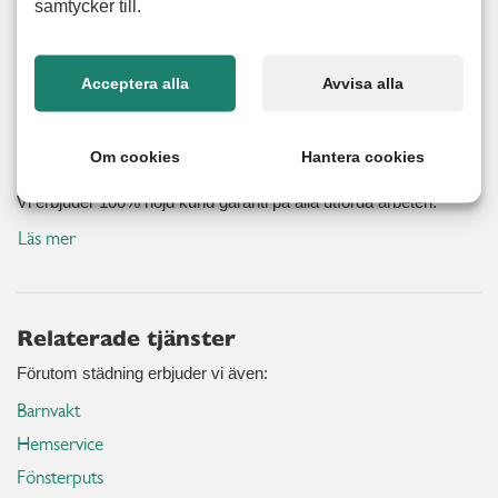
samtycker till.
grundligt utförd våttorkning, dammsugning, toalettrengöring
och mycket annat. Våra alerta seniorer utför även
flyttstädning, garagestädning och sortering.
Acceptera alla
Avvisa alla
Om cookies
Hantera cookies
Nöjd kund-garanti
Vi erbjuder 100% nöjd kund garanti på alla utförda arbeten.
Läs mer
Relaterade tjänster
Förutom städning erbjuder vi även:
Barnvakt
Hemservice
Fönsterputs