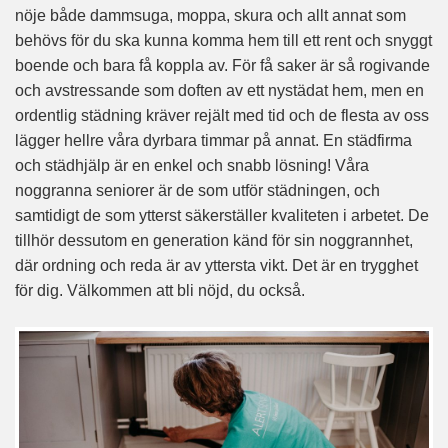
nöje både dammsuga, moppa, skura och allt annat som
behövs för du ska kunna komma hem till ett rent och snyggt
boende och bara få koppla av. För få saker är så rogivande
och avstressande som doften av ett nystädat hem, men en
ordentlig städning kräver rejält med tid och de flesta av oss
lägger hellre våra dyrbara timmar på annat. En städfirma
och städhjälp är en enkel och snabb lösning! Våra
noggranna seniorer är de som utför städningen, och
samtidigt de som ytterst säkerställer kvaliteten i arbetet. De
tillhör dessutom en generation känd för sin noggrannhet,
där ordning och reda är av yttersta vikt. Det är en trygghet
för dig. Välkommen att bli nöjd, du också.