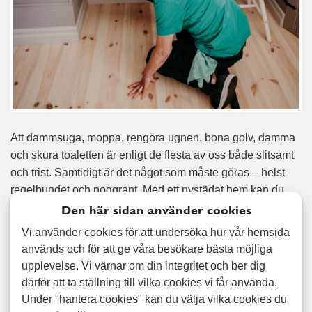
Att dammsuga, moppa, rengöra ugnen, bona golv, damma
och skura toaletten är enligt de flesta av oss både slitsamt
och trist. Samtidigt är det något som måste göras – helst
regelbundet och noggrant. Med ett nystädat hem kan du
lägga tiden på något mycket roligare, och med
Den här sidan använder cookies
regelbunden städhjälp behöver du heller aldrig känna dig
Vi använder cookies för att undersöka hur vår hemsida
obekväm när du får ett oväntat besök. Hos oss är det alltid
används och för att ge våra besökare bästa möjliga
våra kunder som väljer hur ofta de vill ha hjälp med
upplevelse. Vi värnar om din integritet och ber dig
städning; för en del passar det bäst med städhjälp efter
därför att ta ställning till vilka cookies vi får använda.
behov, medan andra vill ha regelbunden städning. Vad du
Under "hantera cookies" kan du välja vilka cookies du
än väljer ser vi alltid till att ditt hem blir rent och fräscht med