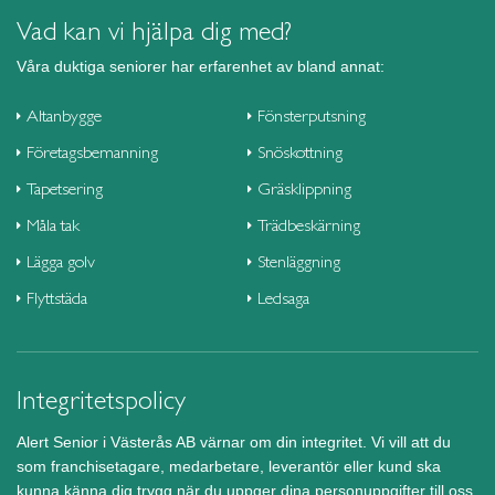
Vad kan vi hjälpa dig med?
Våra duktiga seniorer har erfarenhet av bland annat:
Altanbygge
Fönsterputsning
Företagsbemanning
Snöskottning
Tapetsering
Gräsklippning
Måla tak
Trädbeskärning
Lägga golv
Stenläggning
Flyttstäda
Ledsaga
Integritetspolicy
Alert Senior i Västerås AB värnar om din integritet. Vi vill att du
som franchisetagare, medarbetare, leverantör eller kund ska
kunna känna dig trygg när du uppger dina personuppgifter till oss.