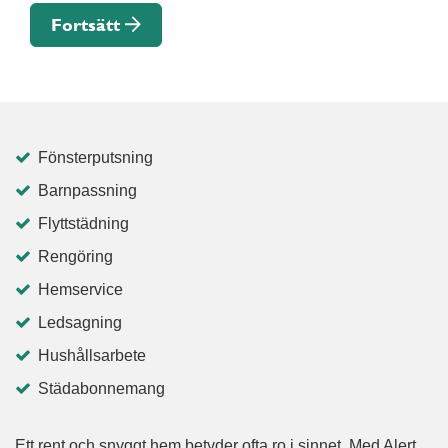
Fortsätt
Fönsterputsning
Barnpassning
Flyttstädning
Rengöring
Hemservice
Ledsagning
Hushållsarbete
Städabonnemang
Ett rent och snyggt hem betyder ofta ro i sinnet. Med Alert