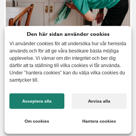
Den här sidan använder cookies
Vi använder cookies för att undersöka hur vår hemsida
används och för att ge våra besökare bästa möjliga
Nu är det dags att ta tag i allt det där som fått vänta under
upplevelse. Vi värnar om din integritet och ber dig
en längre tid: storstädning, fönsterputsning och
därför att ta ställning till vilka cookies vi får använda.
hushållstjänster i allmänhet. Många byter boende och då
Under "hantera cookies" kan du välja vilka cookies du
hjälper vi förstås till med flyttstädning. Med vår tjänst
samtycker till.
hemservice får du hjälp med praktiska hushållstjänster som
att städa, handla och laga mat men också hjälp med att
stötta och ledsaga. Hemservice passar främst dig, eller en
Acceptera alla
Avvisa alla
anhörig, som inte längre har möjlighet att sköta
hushållstjänster som tidigare. Vid ett personligt möte tar vi
Om cookies
Hantera cookies
fram en lösning för just dina behov.