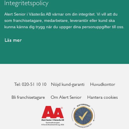
Integritetspolicy
Hörby
Höör
Alert Senior i Västerås AB värnar om din integritet. Vi vill att du
som franchisetagare, medarbetare, leverantör eller kund ska
Järfälla
kunna känna dig trygg när du uppger dina personuppgifter till oss.
Kalmar
Karlshamn
Läs mer
Karlskoga
Karlskrona
Karlstad
Katrineholm
Kristianstad
Tel: 020-51 10 10
Nöjd kund-garanti
Huvudkontor
Kristinehamn
Bli franchisetagare
Om Alert Senior
Hantera cookies
Kungsbacka
Kungälv
Kävlinge
Köping