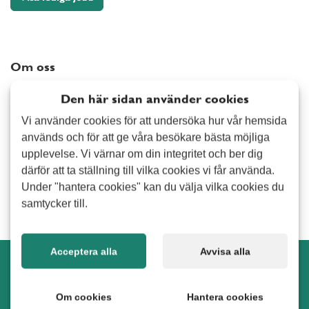
Arvika
Elektriker
Avesta
Målning
Bollnäs
Snickeri
Om oss
Borlänge
Tapetsering
Alert Senior är ett bemanningsföretag med inriktning på
Burlöv
Övrig hantverkstjänst
Den här sidan använder cookies
seniorbemanning. Verksamheten grundades 2014 och har
Båstad
Vi använder cookies för att undersöka hur vår hemsida
idag kontor på ett 30-tal orter i Sverige. Vi erbjuder
Hemmet
Danderyd
används och för att ge våra besökare bästa möjliga
pensionärer varierande uppdrag både inom privat - och
Fönsterputsning
Ekerö
upplevelse. Vi värnar om din integritet och ber dig
företagsmarknaden. Som anställd på Alert Senior väljer du
Hemservice
därför att ta ställning till vilka cookies vi får använda.
själv vilka uppdrag du vill utföra samt i vilken omfattning du
Enköping
Under "hantera cookies" kan du välja vilka cookies du
Städning/Flyttstädning
vill jobba.
Eskilstuna
samtycker till.
Övrig tjänst i hemmet
Eslöv
Trädgård
Fagersta
Acceptera alla
Avvisa alla
Falkenberg
Snöskottning
Alert Senior Arvika i sociala medier
Falun
Stenläggning
Om cookies
Hantera cookies
Forshaga
Trädbeskärning
Möt, följ och samtala med oss i sociala medier.