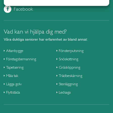
Gnesta
Trädgårdsskötsel
Facebook
Göteborg Centrum
Övrig trädgårdstjänst
Göteborg Hisingen
Företag
Göteborg Nordost
Vad kan vi hjälpa dig med?
Göteborg Väst
Våra duktiga seniorer har erfarenhet av bland annat:
Göteborg Öst
Halmstad
Altanbygge
Fönsterputsning
Haninge
Företagsbemanning
Snöskottning
Helsingborg
Tapetsering
Gräsklippning
Huddinge
Måla tak
Trädbeskärning
Hudiksvall
Lägga golv
Stenläggning
Härnösand
Flyttstäda
Ledsaga
Härryda
Hässleholm
Höganäs