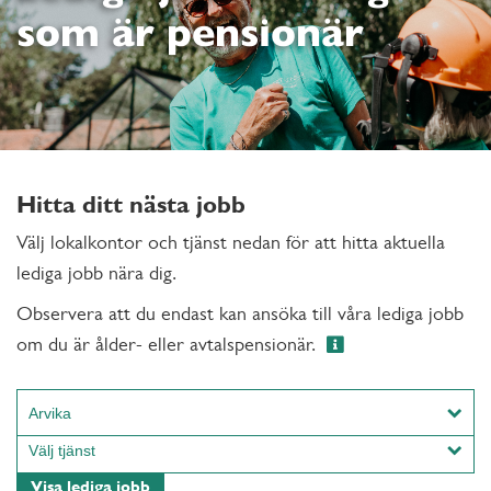
som är pensionär
Hitta ditt nästa jobb
Välj lokalkontor och tjänst nedan för att hitta aktuella
lediga jobb nära dig.
Observera att du endast kan ansöka till våra lediga jobb
om du är ålder- eller avtalspensionär.
Arvika
Alingsås
Välj tjänst
Arboga
Hantverk
Visa lediga jobb