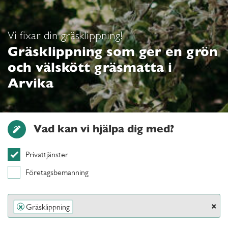
Vi fixar din gräsklippning!
Gräsklippning som ger en grön
och välskött gräsmatta i
Arvika
Vad kan vi hjälpa dig med?
Privattjänster
Företagsbemanning
×
Gräsklippning
×