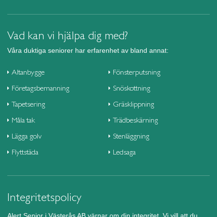
Vad kan vi hjälpa dig med?
Våra duktiga seniorer har erfarenhet av bland annat:
Altanbygge
Fönsterputsning
Företagsbemanning
Snöskottning
Tapetsering
Gräsklippning
Måla tak
Trädbeskärning
Lägga golv
Stenläggning
Flyttstäda
Ledsaga
Integritetspolicy
Alert Senior i Västerås AB värnar om din integritet. Vi vill att du