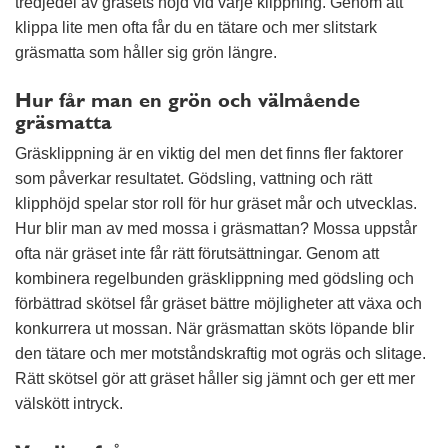
tredjedel av gräsets höjd vid varje klippning. Genom att
klippa lite men ofta får du en tätare och mer slitstark
gräsmatta som håller sig grön längre.
Hur får man en grön och välmående
gräsmatta
Gräsklippning är en viktig del men det finns fler faktorer
som påverkar resultatet. Gödsling, vattning och rätt
klipphöjd spelar stor roll för hur gräset mår och utvecklas.
Hur blir man av med mossa i gräsmattan? Mossa uppstår
ofta när gräset inte får rätt förutsättningar. Genom att
kombinera regelbunden gräsklippning med gödsling och
förbättrad skötsel får gräset bättre möjligheter att växa och
konkurrera ut mossan. När gräsmattan sköts löpande blir
den tätare och mer motståndskraftig mot ogräs och slitage.
Rätt skötsel gör att gräset håller sig jämnt och ger ett mer
välskött intryck.