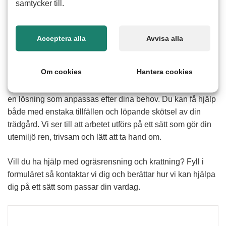
samtycker till.
Hur fungerar hjälp med ogräsrensning och
Acceptera alla
Avvisa alla
krattning
Att rensa ogräs och kratta löv kan vara tidskrävande och
Om cookies
Hantera cookies
fysiskt ansträngande särskilt under intensiva perioder på
våren och hösten. Med hjälp av våra erfarna seniorer får du
en lösning som anpassas efter dina behov. Du kan få hjälp
både med enstaka tillfällen och löpande skötsel av din
trädgård. Vi ser till att arbetet utförs på ett sätt som gör din
utemiljö ren, trivsam och lätt att ta hand om.
Vill du ha hjälp med ogräsrensning och krattning? Fyll i
formuläret så kontaktar vi dig och berättar hur vi kan hjälpa
dig på ett sätt som passar din vardag.