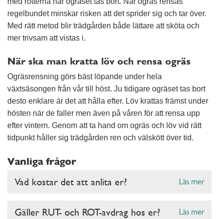
med rötterna när ogräset tas bort. När ogräs rensas
regelbundet minskar risken att det sprider sig och tar över.
Med rätt metod blir trädgården både lättare att sköta och
mer trivsam att vistas i.
När ska man kratta löv och rensa ogräs
Ogräsrensning görs bäst löpande under hela
växtsäsongen från vår till höst. Ju tidigare ogräset tas bort
desto enklare är det att hålla efter. Löv krattas främst under
hösten när de faller men även på våren för att rensa upp
efter vintern. Genom att ta hand om ogräs och löv vid rätt
tidpunkt håller sig trädgården ren och välskött över tid.
Vanliga frågor
Vad kostar det att anlita er?
Läs mer
Gäller RUT- och ROT-avdrag hos er?
Läs mer