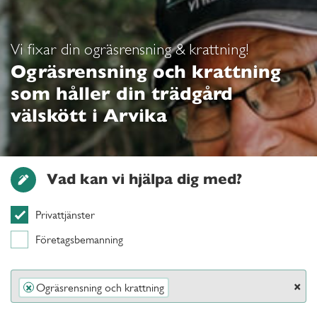
Vi fixar din ogräsrensning & krattning!
Ogräsrensning och krattning
som håller din trädgård
välskött i Arvika
Vad kan vi hjälpa dig med?
Privattjänster
Företagsbemanning
×
Ogräsrensning och krattning
×