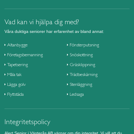
Vad kan vi hjälpa dig med?
Våra duktiga seniorer har erfarenhet av bland annat:
Altanbygge
Fönsterputsning
Företagsbemanning
Snöskottning
Tapetsering
Gräsklippning
Måla tak
Trädbeskärning
Lägga golv
Stenläggning
Flyttstäda
Ledsaga
Integritetspolicy
Alert Senior i Västerås AB värnar om din integritet. Vi vill att du