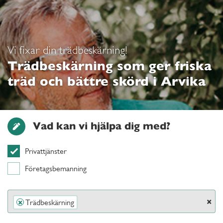
Vi fixar din trädbeskärning!
Trädbeskärning som ger friska
träd och bättre skörd i Arvika
Vad kan vi hjälpa dig med?
Privattjänster
Företagsbemanning
×
Trädbeskärning
×