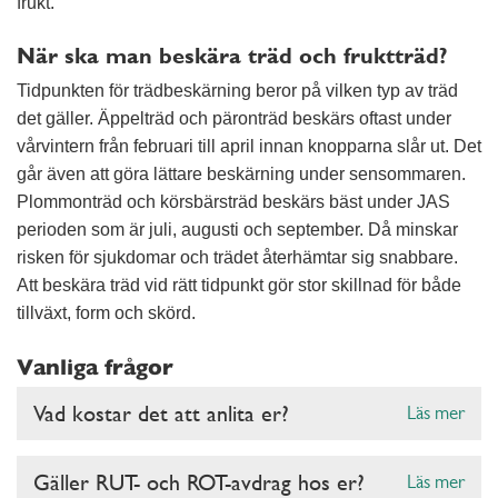
frukt.
När ska man beskära träd och fruktträd?
Tidpunkten för trädbeskärning beror på vilken typ av träd
det gäller. Äppelträd och päronträd beskärs oftast under
vårvintern från februari till april innan knopparna slår ut. Det
går även att göra lättare beskärning under sensommaren.
Plommonträd och körsbärsträd beskärs bäst under JAS
perioden som är juli, augusti och september. Då minskar
risken för sjukdomar och trädet återhämtar sig snabbare.
Att beskära träd vid rätt tidpunkt gör stor skillnad för både
tillväxt, form och skörd.
Vanliga frågor
Vad kostar det att anlita er?
Läs mer
Gäller RUT- och ROT-avdrag hos er?
Läs mer