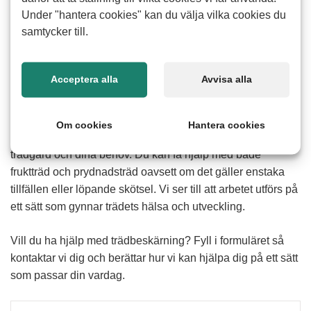
Under "hantera cookies" kan du välja vilka cookies du
samtycker till.
Hur fungerar hjälp med
trädbeskärning
Acceptera alla
Avvisa alla
Att beskära träd kan vara tidskrävande och svårt särskilt
om träden är stora eller står svårt till. Med hjälp av våra
Om cookies
Hantera cookies
erfarna seniorer får du en lösning som anpassas efter din
trädgård och dina behov. Du kan få hjälp med både
fruktträd och prydnadsträd oavsett om det gäller enstaka
tillfällen eller löpande skötsel. Vi ser till att arbetet utförs på
ett sätt som gynnar trädets hälsa och utveckling.
Vill du ha hjälp med trädbeskärning? Fyll i formuläret så
kontaktar vi dig och berättar hur vi kan hjälpa dig på ett sätt
som passar din vardag.