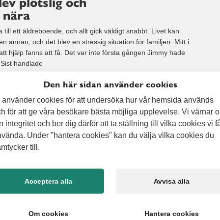
lev plötslig och
 nära
 till ett äldreboende, och allt gick väldigt snabbt. Livet kan
en annan, och det blev en stressig situation för familjen. Mitt i
a att hjälp fanns att få. Det var inte första gången Jimmy hade
 Sist handlade
Den här sidan använder cookies
 använder cookies för att undersöka hur vår hemsida används
h för att ge våra besökare bästa möjliga upplevelse. Vi värnar 
staket
n integritet och ber dig därför att ta ställning till vilka cookies vi f
vända. Under "hantera cookies" kan du välja vilka cookies du
? – Alert Senior tog bort en häck och ersatte den med ett
mtycker till.
ksidan. De bytte även hela fasaden på framsidan inklusive
h gjorde några mindre förändringar. Niklas på Alert Senior
 måleriet. Skillnaden blev som dag och natt – det ser
Acceptera alla
Avvisa alla
Om cookies
Hantera cookies