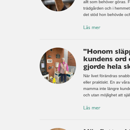
allt som behöver göras. Fö
trädgården och i hemmet.
det stöd hon behövde och 
Läs mer
"Honom släppe
kundens ord 
gjorde hela s
När livet förändras snabbt
eller praktiskt. En av vår
mamma inte längre kunde b
och utan möjlighet att sjä
Läs mer