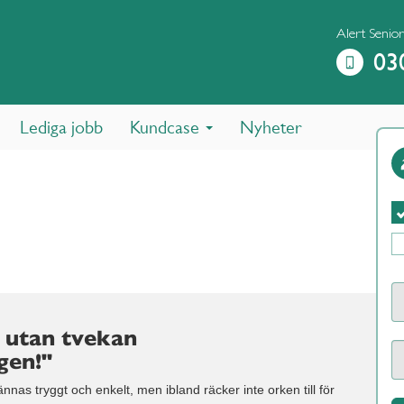
Alert Senio
03
Lediga jobb
Kundcase
Nyheter
 utan tvekan
gen!"
nas tryggt och enkelt, men ibland räcker inte orken till för