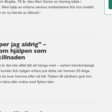
r Birgitta, 78 år, blev Alert Senior en lösning både i
 Med hjälp av erfarna seniora medarbetare fick hon snabbt
en ny känsla av lättnad i
r jag aldrig" –
om hjälpen som
killnaden
 är det inte alltid lätt att hänga med – varken känslomässigt
a kunder fick nyligen erfara just detta när hennes 93-åriga
o kvar hemma efter ett fall. Flytten till vårdhem gick fort,
lv bära eller ordna med flytten blev