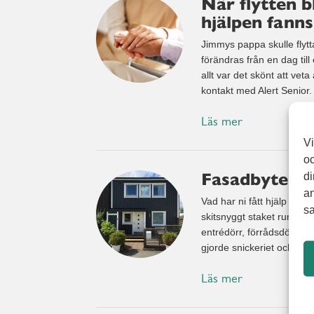
När flytten b
hjälpen fanns
Jimmys pappa skulle flytta
förändras från en dag till 
allt var det skönt att vet
kontakt med Alert Senior.
Läs mer
Vi
oc
Fasadbyte & 
di
an
Vad har ni fått hjälp med
sa
skitsnyggt staket runt ba
entrédörr, förrådsdörr oc
gjorde snickeriet och jag
Läs mer