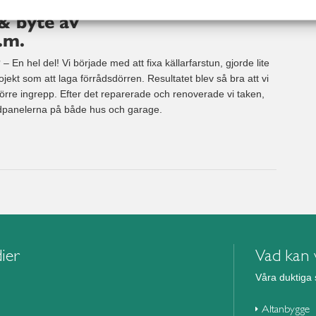
& byte av
.m.
 – En hel del! Vi började med att fixa källarfarstun, gjorde lite
jekt som att laga förrådsdörren. Resultatet blev så bra att vi
örre ingrepp. Efter det reparerade och renoverade vi taken,
adpanelerna på både hus och garage.
ier
Vad kan v
Våra duktiga 
Altanbygge