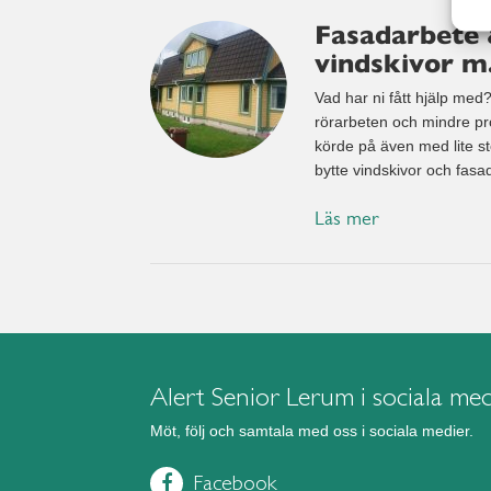
Fasadarbete 
vindskivor m
Vad har ni fått hjälp med?
rörarbeten och mindre pro
körde på även med lite st
bytte vindskivor och fas
Läs mer
Alert Senior Lerum i sociala med
Möt, följ och samtala med oss i sociala medier.
Facebook