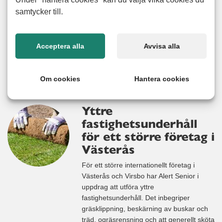
annan, och det blev en stressig situation
samtycker till.
för familjen. Mitt i allt var det skönt att veta
att hjälp fanns att få. Det var inte första
gången Jimmy hade kontakt med Alert
Acceptera alla
Avvisa alla
Senior. Sist handlade
Läs mer
Om cookies
Hantera cookies
Yttre
fastighetsunderhåll
för ett större företag i
Västerås
För ett större internationellt företag i
Västerås och Virsbo har Alert Senior i
uppdrag att utföra yttre
fastighetsunderhåll. Det inbegriper
gräsklippning, beskärning av buskar och
träd, ogräsrensning och att generellt sköta