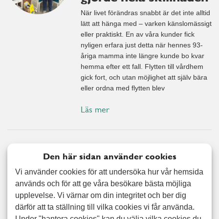
När livet förändras snabbt är det inte alltid
lätt att hänga med – varken känslomässigt
eller praktiskt. En av våra kunder fick
nyligen erfara just detta när hennes 93-
åriga mamma inte längre kunde bo kvar
hemma efter ett fall. Flytten till vårdhem
gick fort, och utan möjlighet att själv bära
eller ordna med flytten blev
Läs mer
När flytten blev
Den här sidan använder cookies
plötslig och hjälpen
Vi använder cookies för att undersöka hur vår hemsida
fanns nära
används och för att ge våra besökare bästa möjliga
Jimmys pappa skulle flytta till ett
upplevelse. Vi värnar om din integritet och ber dig
äldreboende, och allt gick väldigt snabbt.
därför att ta ställning till vilka cookies vi får använda.
Livet kan förändras från en dag till en
Under "hantera cookies" kan du välja vilka cookies du