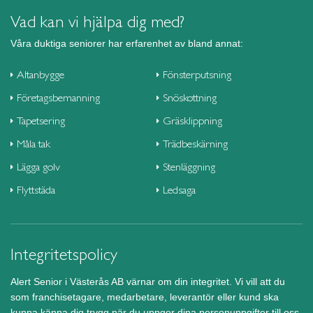
Vad kan vi hjälpa dig med?
Våra duktiga seniorer har erfarenhet av bland annat:
Altanbygge
Fönsterputsning
Företagsbemanning
Snöskottning
Tapetsering
Gräsklippning
Måla tak
Trädbeskärning
Lägga golv
Stenläggning
Flyttstäda
Ledsaga
Integritetspolicy
Alert Senior i Västerås AB värnar om din integritet. Vi vill att du
som franchisetagare, medarbetare, leverantör eller kund ska
kunna känna dig trygg när du uppger dina personuppgifter till oss.