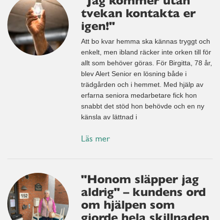
"Jag kommer utan
tvekan kontakta er
igen!"
Att bo kvar hemma ska kännas tryggt och
enkelt, men ibland räcker inte orken till för
allt som behöver göras. För Birgitta, 78 år,
blev Alert Senior en lösning både i
trädgården och i hemmet. Med hjälp av
erfarna seniora medarbetare fick hon
snabbt det stöd hon behövde och en ny
känsla av lättnad i
Läs mer
"Honom släpper jag
aldrig" – kundens ord
om hjälpen som
gjorde hela skillnaden