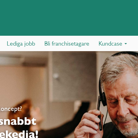
Lediga jobb
Bli franchisetagare
Kundcase
koncept?
 snabbt
ekedja!