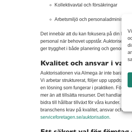
Kollektivavtal och försäkringar
Arbetsmiljö och personaladministrati
Vi
Det innebär att du kan fokusera på din kärnve
oc
personal när behovet uppstår. Auktoriserad
di
ger trygghet i både planering och genomför
an
sa
Kvalitet och ansvar i var
Auktorisationen via Almega är inte bara en fo
Vi arbetar strukturerat, följer upp uppdrag o
en lösning som fungerar i praktiken. För os
mer än att tillsätta resurser. Det handlar om
bidra till hållbar tillväxt för våra kunder. S
branschens krav på kvalitet, ansvar och seri
serviceforetagen.se/auktorisation.
Ett säkert val för företag