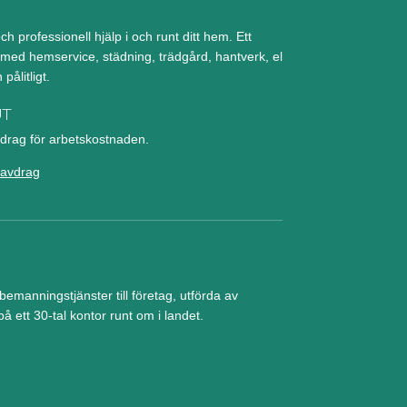
ch professionell hjälp i och runt ditt hem. Ett
d med hemservice, städning, trädgård, hantverk, el
pålitligt.
UT
rag för arbetskostnaden.
avdrag
manningstjänster till företag, utförda av
å ett 30-tal kontor runt om i landet.