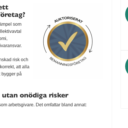
ett
öretag?
stämpel som
llektivavtal
omi,
givaransvar.
nskad risk och
rrekt, att alla
t bygger på
utan onödiga risker
r som arbetsgivare. Det omfattar bland annat: