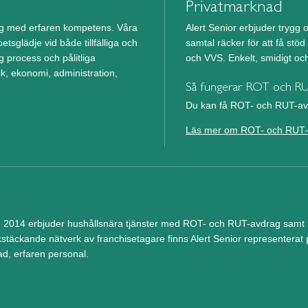
Privatmarknad
ing med erfaren kompetens. Våra
Alert Senior erbjuder trygg o
etsglädje vid både tillfälliga och
samtal räcker för att få stö
g process och pålitliga
och VVS. Enkelt, smidigt och 
, ekonomi, administration,
Så fungerar ROT och R
Du kan få ROT- och RUT-avd
Läs mer om ROT- och RUT-
 2014 erbjuder hushållsnära tjänster med ROT- och RUT-avdrag samt be
kstäckande nätverk av franchisetagare finns Alert Senior representerat p
ad, erfaren personal.