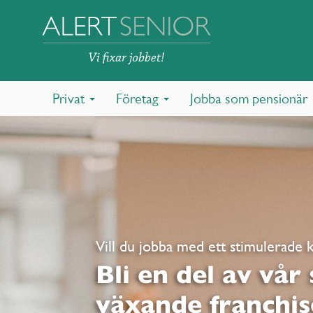
Privat
Företag
Jobba som pensionär
Vill du jobba med ett stimulerade 
Bli en del av vår
växande franchis