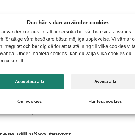
on
Den här sidan använder cookies
 använder cookies för att undersöka hur vår hemsida används
rksamhet, samtidigt som du får tillgång till
h för att ge våra besökare bästa möjliga upplevelse. Vi värnar 
 bemanning skapar tydliga ansvarsförhållanden och
n integritet och ber dig därför att ta ställning till vilka cookies vi f
ande.
vända. Under "hantera cookies" kan du välja vilka cookies du
mtycker till.
je uppdrag
rmell status utan en del av vårt dagliga arbetssätt.
Acceptera alla
Avvisa alla
ch säkerställer att både företag och medarbetare får
s på Alert Senior handlar företagsbemanning om
 att skapa långsiktigt värde, bygga förtroende och
Om cookies
Hantera cookies
om auktoriserat bemanningsföretag följer vi
ositet. Läs mer på
 som vill växa tryggt