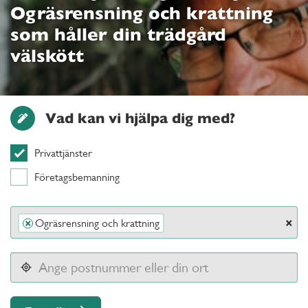
Ogräsrensning och krattning
som håller din trädgård
välskött
Vad kan vi hjälpa dig med?
Privattjänster
Företagsbemanning
×
Ogräsrensning och krattning
×