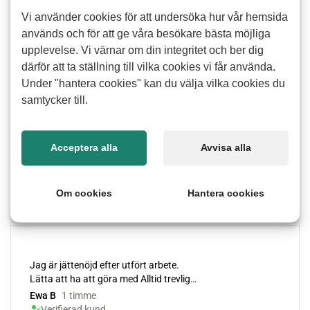
krattning
Vi använder cookies för att undersöka hur vår hemsida
Att rensa ogräs och kratta löv kan vara tidskrävande och
används och för att ge våra besökare bästa möjliga
fysiskt ansträngande särskilt under intensiva perioder på
upplevelse. Vi värnar om din integritet och ber dig
våren och hösten. Med hjälp av våra erfarna seniorer får du
därför att ta ställning till vilka cookies vi får använda.
en lösning som anpassas efter dina behov. Du kan få hjälp
Under "hantera cookies" kan du välja vilka cookies du
både med enstaka tillfällen och löpande skötsel av din
samtycker till.
trädgård. Vi ser till att arbetet utförs på ett sätt som gör din
utemiljö ren, trivsam och lätt att ta hand om.
Acceptera alla
Avvisa alla
Vill du ha hjälp med ogräsrensning och krattning? Fyll i
formuläret så kontaktar vi dig och berättar hur vi kan hjälpa
Om cookies
Hantera cookies
dig på ett sätt som passar din vardag.