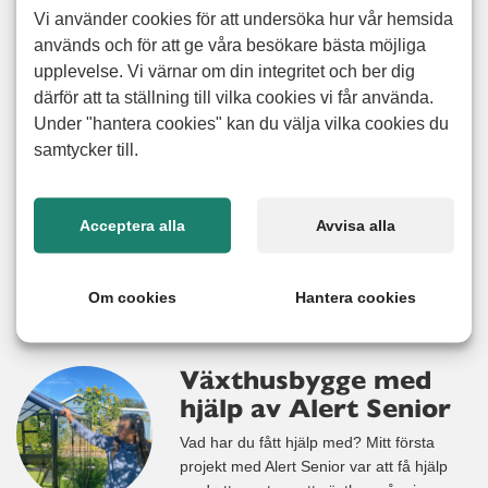
Altanbygge på 50
Vi använder cookies för att undersöka hur vår hemsida
kvm
används och för att ge våra besökare bästa möjliga
upplevelse. Vi värnar om din integritet och ber dig
Vad har du fått hjälp med? – Jag har fått
därför att ta ställning till vilka cookies vi får använda.
hjälp att bygga en altan på ungefär 50
kvadratmeter på baksidan av min
Under "hantera cookies" kan du välja vilka cookies du
trädgård. Tidigare kände jag att jag inte
samtycker till.
riktigt kunde utnyttja ytan till fullo eftersom
min trädgård är sluttande och svår att
använda på ett bra sätt. Det gjorde att vi
Acceptera alla
Avvisa alla
hade svårt
Läs mer
Om cookies
Hantera cookies
Växthusbygge med
hjälp av Alert Senior
Vad har du fått hjälp med? Mitt första
projekt med Alert Senior var att få hjälp