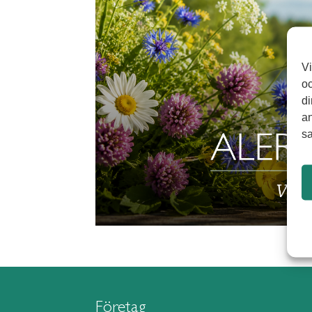
Vi
oc
di
an
sa
Företag