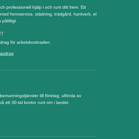
ch professionell hjälp i och runt ditt hem. Ett
d med hemservice, städning, trädgård, hantverk, el
pålitligt.
UT
rag för arbetskostnaden.
avdrag
manningstjänster till företag, utförda av
å ett 30-tal kontor runt om i landet.