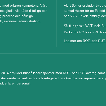
ing med erfaren kompetens. Våra
Alert Senior erbjuder trygg o
etsglädje vid både tillfälliga och
samtal räcker för att få stö
g process och pålitliga
och VVS. Enkelt, smidigt och 
, ekonomi, administration,
Så fungerar ROT och R
Du kan få ROT- och RUT-avd
Läs mer om ROT- och RUT-
 2014 erbjuder hushållsnära tjänster med ROT- och RUT-avdrag samt be
kstäckande nätverk av franchisetagare finns Alert Senior representerat p
ad, erfaren personal.