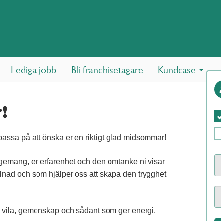
Lediga jobb
Bli franchisetagare
Kundcase
!
assa på att önska er en riktigt glad midsommar!
ngagemang, er erfarenhet och den omtanke ni visar
llnad och som hjälper oss att skapa den trygghet
för vila, gemenskap och sådant som ger energi.