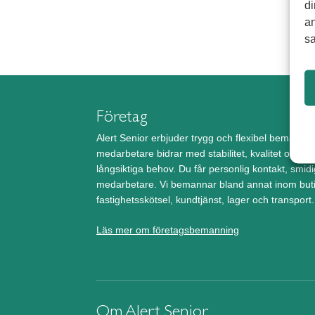
di
an
sa
Företag
Alert Senior erbjuder trygg och flexibel bemann
medarbetare bidrar med stabilitet, kvalitet och arb
långsiktiga behov. Du får personlig kontakt, smidi
medarbetare. Vi bemannar bland annat inom butik
fastighetsskötsel, kundtjänst, lager och transport.
Läs mer om företagsbemanning
Om Alert Senior