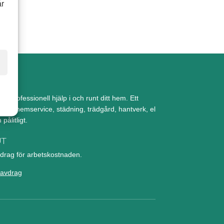
år
ch professionell hjälp i och runt ditt hem. Ett
d med hemservice, städning, trädgård, hantverk, el
pålitligt.
UT
rag för arbetskostnaden.
avdrag