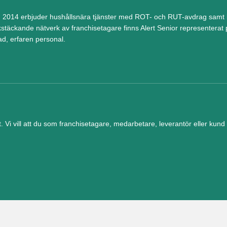
 2014 erbjuder hushållsnära tjänster med ROT- och RUT-avdrag samt be
kstäckande nätverk av franchisetagare finns Alert Senior representerat p
ad, erfaren personal.
et. Vi vill att du som franchisetagare, medarbetare, leverantör eller ku