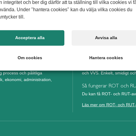
n integritet och ber dig därför att ta ställning till vilka cookies vi f
vända. Under "hantera cookies" kan du välja vilka cookies du
mtycker till.
Acceptera alla
Avvisa alla
Privatmarknad
Om cookies
Hantera cookies
ing med erfaren kompetens. Våra
Alert Senior erbjuder trygg o
etsglädje vid både tillfälliga och
samtal räcker för att få stö
g process och pålitliga
och VVS. Enkelt, smidigt och 
, ekonomi, administration,
Så fungerar ROT och R
Du kan få ROT- och RUT-avd
Läs mer om ROT- och RUT-