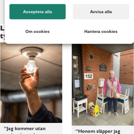
Jimmy och hans pappa.
Acceptera alla
Avvisa alla
Läs fler artiklar om vad våra kunder
Om cookies
Hantera cookies
tycker
”Jag kommer utan
”Honom släpper jag