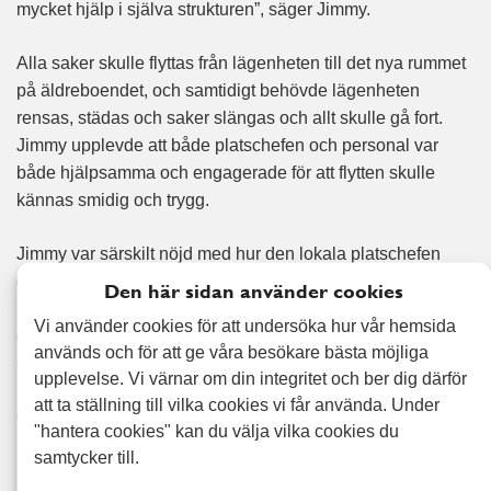
mycket hjälp i själva strukturen”, säger Jimmy.
Alla saker skulle flyttas från lägenheten till det nya rummet
på äldreboendet, och samtidigt behövde lägenheten
rensas, städas och saker slängas och allt skulle gå fort.
Jimmy upplevde att både platschefen och personal var
både hjälpsamma och engagerade för att flytten skulle
kännas smidig och trygg.
Jimmy var särskilt nöjd med hur den lokala platschefen
gick den extra milen för att ge familjen den hjälp de
Den här sidan använder cookies
behövde. ”Han hade både rätt kontakter och full kontroll
Vi använder cookies för att undersöka hur vår hemsida
över situationen, vilket underlättade på många olika sätt.”
används och för att ge våra besökare bästa möjliga
säger Jimmy.
upplevelse. Vi värnar om din integritet och ber dig därför
att ta ställning till vilka cookies vi får använda. Under
Om du också står inför en snabb flytt eller behöver hjälp
"hantera cookies" kan du välja vilka cookies du
med att rensa, flytta eller städa så finns vi här för att
samtycker till.
underlätta för dig och din familj, precis som vi gjorde för