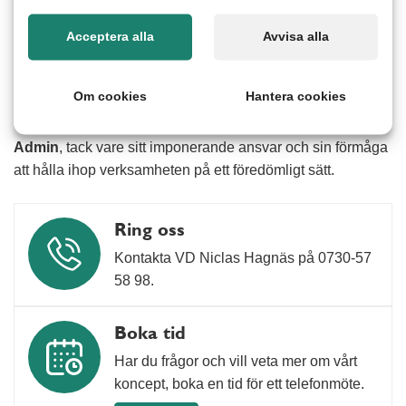
glada över att ha Jonathan och Ann-Sofi ombord och ser
fram emot fortsatta framgångsrika år tillsammans i Umeå
Acceptera alla
Avvisa alla
och Skellefteå.
Om cookies
Hantera cookies
Som en extra fin avslutning på året vill vi också lyfta Ann-
Sofis fantastiska insats – hon tilldelades priset
Årets
Admin
, tack vare sitt imponerande ansvar och sin förmåga
att hålla ihop verksamheten på ett föredömligt sätt.
Ring oss
Kontakta VD Niclas Hagnäs på 0730‑57
58 98.
Boka tid
Har du frågor och vill veta mer om vårt
koncept, boka en tid för ett telefonmöte.