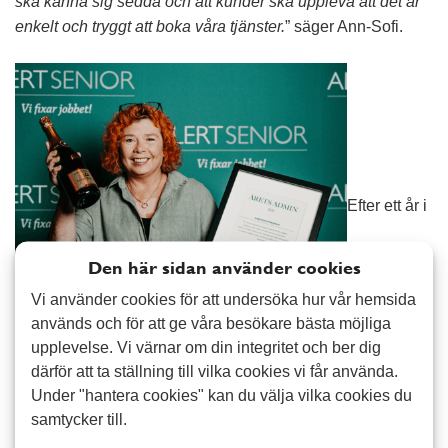
ska känna sig sedda och att kunder ska uppleva att det är
enkelt och tryggt att boka våra tjänster.
” säger Ann-Sofi.
Efter ett år i
Den här sidan använder cookies
Vi använder cookies för att undersöka hur vår hemsida
används och för att ge våra besökare bästa möjliga
upplevelse. Vi värnar om din integritet och ber dig
kedjan blickar paret framåt. Målet är att öka volymerna,
därför att ta ställning till vilka cookies vi får använda.
bygga långsiktiga relationer och skapa en stabil grund som
Under "hantera cookies" kan du välja vilka cookies du
gör det möjligt att växa vidare, både i antal kunder och i
samtycker till.
relationer med dem som arbetar i verksamheten. Vi är