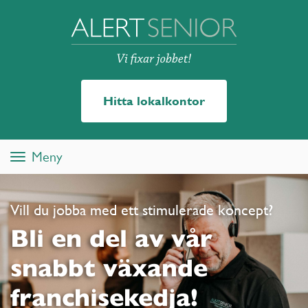
Hitta lokalkontor
Meny
Toggle
navigation
Vill du jobba med ett stimulerade koncept?
Bli en del av vår
snabbt växande
franchisekedja!