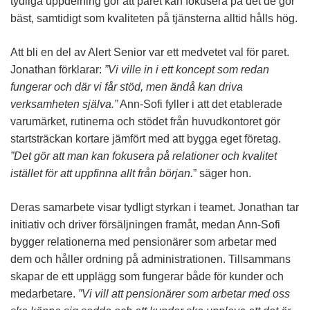
tydliga uppdelning gör att paret kan fokusera på det de gör
bäst, samtidigt som kvaliteten på tjänsterna alltid hålls hög.
Att bli en del av Alert Senior var ett medvetet val för paret.
Jonathan förklarar:
”Vi ville in i ett koncept som redan
fungerar och där vi får stöd, men ändå kan driva
verksamheten själva.”
Ann-Sofi fyller i att det etablerade
varumärket, rutinerna och stödet från huvudkontoret gör
startsträckan kortare jämfört med att bygga eget företag.
”Det gör att man kan fokusera på relationer och kvalitet
istället för att uppfinna allt från början.
” säger hon.
Deras samarbete visar tydligt styrkan i teamet. Jonathan tar
initiativ och driver försäljningen framåt, medan Ann-Sofi
bygger relationerna med pensionärer som arbetar med
dem och håller ordning på administrationen. Tillsammans
skapar de ett upplägg som fungerar både för kunder och
medarbetare.
”Vi vill att pensionärer som arbetar med oss