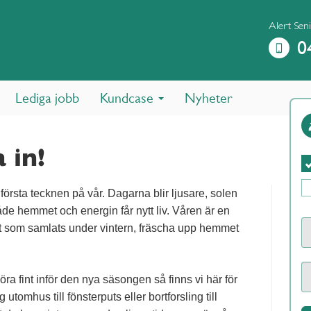
Alert Seni
0
Lediga jobb
Kundcase
Nyheter
 in!
 första tecknen på vår. Dagarna blir ljusare, solen
både hemmet och energin får nytt liv. Våren är en
det som samlats under vintern, fräscha upp hemmet
öra fint inför den nya säsongen så finns vi här för
g utomhus till fönsterputs eller bortforsling till