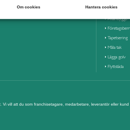
Våra duktiga 
Om cookies
Hantera cookies
Altanbygge
Företagsbem
Tapetsering
Måla tak
Lägga golv
Flyttstäda
et. Vi vill att du som franchisetagare, medarbetare, leverantör eller ku