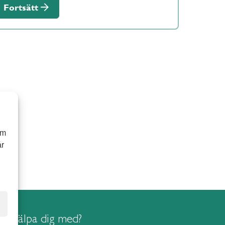
Fortsätt
om
år
i hjälpa dig med?