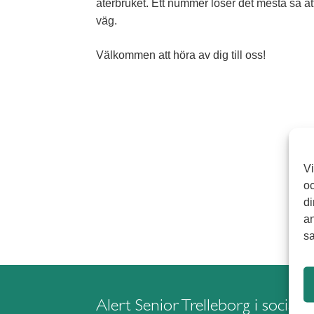
återbruket. Ett nummer löser det mesta så at
väg.
Välkommen att höra av dig till oss!
Vi
oc
di
an
sa
Alert Senior Trelleborg i sociala