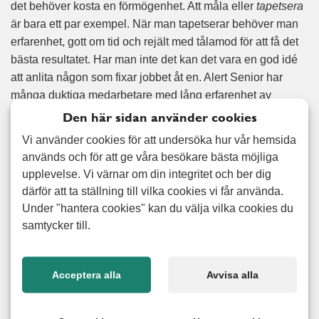
det behöver kosta en förmögenhet. Att måla eller
tapetsera
är bara ett par exempel. När man tapetserar behöver man
erfarenhet, gott om tid och rejält med tålamod för att få det
bästa resultatet. Har man inte det kan det vara en god idé
att anlita någon som fixar jobbet åt en. Alert Senior har
många duktiga medarbetare med lång erfarenhet av
tapetsering och de hjälper dig gärna med jobbet, oavsett
Den här sidan använder cookies
om du bor i slott eller i koja. Med oss får du hjälp med
Vi använder cookies för att undersöka hur vår hemsida
tapetseringen och allt runt omkring som spackling och
används och för att ge våra besökare bästa möjliga
slipning och vi fixar även både fondtapeter och tapeter som
upplevelse. Vi värnar om din integritet och ber dig
kräver mönsterpassning. Självklart kan vi även anlitas för
därför att ta ställning till vilka cookies vi får använda.
borttagning av gamla tapeter. Välkommen att kontakta oss
Under "hantera cookies" kan du välja vilka cookies du
angående just ditt behov av tapetsering!
samtycker till.
Nöjd kund-garanti
Acceptera alla
Avvisa alla
Vi erbjuder 100% nöjd kund garanti på alla utförda arbeten.