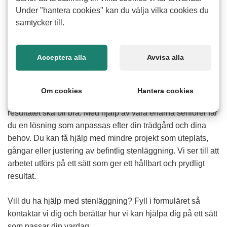
Under "hantera cookies" kan du välja vilka cookies du
samtycker till.
Acceptera alla
Avvisa alla
Hur fungerar hjälp med stenläggning
Om cookies
Hantera cookies
Att lägga sten kräver både tid och noggrannhet för att
resultatet ska bli bra. Med hjälp av våra erfarna seniorer får
du en lösning som anpassas efter din trädgård och dina
behov. Du kan få hjälp med mindre projekt som uteplats,
gångar eller justering av befintlig stenläggning. Vi ser till att
arbetet utförs på ett sätt som ger ett hållbart och prydligt
resultat.
Vill du ha hjälp med stenläggning? Fyll i formuläret så
kontaktar vi dig och berättar hur vi kan hjälpa dig på ett sätt
som passar din vardag.