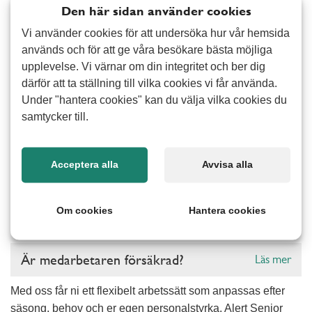
Den här sidan använder cookies
handlar det om att förstå ert nuläge och bidra med
avlastning där den gör störst skillnad. Genom ett nära
Vi använder cookies för att undersöka hur vår hemsida
samarbete hittar vi ett arbetssätt som fungerar för just er,
används och för att ge våra besökare bästa möjliga
oavsett om det är yttre fastighetsservice eller enklare
upplevelse. Vi värnar om din integritet och ber dig
därför att ta ställning till vilka cookies vi får använda.
praktiskt stöd.
Vanliga frågor
Under "hantera cookies" kan du välja vilka cookies du
samtycker till.
Vad kostar det att hyra personal?
Läs mer
Acceptera alla
Avvisa alla
Är ni kollektivanslutna?
Läs mer
Om cookies
Hantera cookies
Hur fungerar faktureringen?
Läs mer
Är medarbetaren försäkrad?
Läs mer
Med oss får ni ett flexibelt arbetssätt som anpassas efter
säsong, behov och er egen personalstyrka. Alert Senior