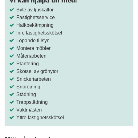
Vi kan hjälpa till med:
Byte av ljuskällor
Fastighetsservice
Halkbekämpning
Inre fastighetsskötsel
Löpande tillsyn
Montera möbler
Måleriarbeten
Plantering
Skötsel av grönytor
Snickeriarbeten
Snöröjning
Städning
Trappstädning
Vaktmästeri
Yttre fastighetsskötsel