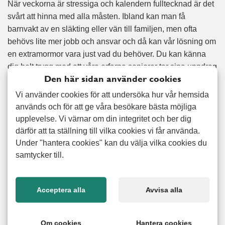
När veckorna är stressiga och kalendern fulltecknad är det
svårt att hinna med alla måsten. Ibland kan man få
barnvakt av en släkting eller vän till familjen, men ofta
behövs lite mer jobb och ansvar och då kan vår lösning om
en extramormor vara just vad du behöver. Du kan känna
dig helt trygg med att våra erfarna seniorer tar sina uppdrag
Den här sidan använder cookies
på allvar och med sin långa erfarenhet av barn är de
mycket duktiga både på att underhålla barnet och se till
Vi använder cookies för att undersöka hur vår hemsida
barnets behov. Alert senior – alltid med 100 procent nöjd
används och för att ge våra besökare bästa möjliga
kund-garanti.
upplevelse. Vi värnar om din integritet och ber dig
därför att ta ställning till vilka cookies vi får använda.
Under "hantera cookies" kan du välja vilka cookies du
Nöjd kund-garanti
samtycker till.
Vi erbjuder 100% nöjd kund garanti på alla utförda arbeten.
Läs mer
Acceptera alla
Avvisa alla
Om cookies
Hantera cookies