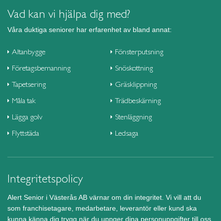
Vad kan vi hjälpa dig med?
Våra duktiga seniorer har erfarenhet av bland annat:
Altanbygge
Fönsterputsning
Företagsbemanning
Snöskottning
Tapetsering
Gräsklippning
Måla tak
Trädbeskärning
Lägga golv
Stenläggning
Flyttstäda
Ledsaga
Integritetspolicy
Alert Senior i Västerås AB värnar om din integritet. Vi vill att du
som franchisetagare, medarbetare, leverantör eller kund ska
kunna känna dig trygg när du uppger dina personuppgifter till oss.