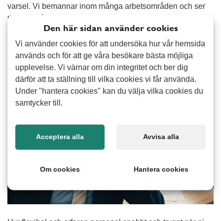
varsel. Vi bemannar inom många arbetsområden och ser
till att du får en flexibel lösning som fungerar i praktiken.
Den här sidan använder cookies
Tjänsten passar företag som vill slippa rekryteringskrångel,
vill ha avlastning i vardagen eller har variationer i
Vi använder cookies för att undersöka hur vår hemsida
arbetsbelastningen.
används och för att ge våra besökare bästa möjliga
upplevelse. Vi värnar om din integritet och ber dig
därför att ta ställning till vilka cookies vi får använda.
Under "hantera cookies" kan du välja vilka cookies du
samtycker till.
Acceptera alla
Avvisa alla
Om cookies
Hantera cookies