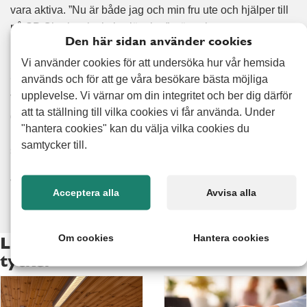
vara aktiva. ”Nu är både jag och min fru ute och hjälper till
på SP Chark och vi trivs jättebra”, säger han.
Den här sidan använder cookies
Behöver ditt företag också snabb, trygg och
Vi använder cookies för att undersöka hur vår hemsida
erfaren bemanning?
används och för att ge våra besökare bästa möjliga
upplevelse. Vi värnar om din integritet och ber dig därför
Vi på Alert Senior finns här när det kör ihop sig oavsett om
att ta ställning till vilka cookies vi får använda. Under
det handlar om sjukfrånvaro, tillfälliga toppar eller
"hantera cookies" kan du välja vilka cookies du
långsiktiga behov. Med engagerade seniorer som vet vad
samtycker till.
som krävs får du in rätt kompetens, i rätt tid.
Välkommen att höra av dig, vi löser det!
Acceptera alla
Avvisa alla
Om cookies
Hantera cookies
Läs fler artiklar om vad våra kunder
tycker