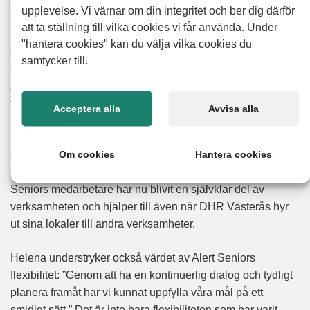
upplevelse. Vi värnar om din integritet och ber dig därför
att ta ställning till vilka cookies vi får använda. Under
Helena berättar att flexibiliteten har varit ovärderlig för dem
"hantera cookies" kan du välja vilka cookies du
och att de har kunnat genomföra deras projekt både
samtycker till.
smidigt och effektivt. Hon berättar också att dialogen med
Alert Senior har varit öppen och konstruktiv längs med hela
vägen.
Acceptera alla
Avvisa alla
Helena berättar att en av de största fördelarna med att
Om cookies
Hantera cookies
samarbeta med Alert Senior är deras förmåga att anpassa
sig efter den lokala föreningens specifika behov. Alert
Seniors medarbetare har nu blivit en självklar del av
verksamheten och hjälper till även när DHR Västerås hyr
ut sina lokaler till andra verksamheter.
Helena understryker också värdet av Alert Seniors
flexibilitet: ”Genom att ha en kontinuerlig dialog och tydligt
planera framåt har vi kunnat uppfylla våra mål på ett
smidigt sätt.” Det är inte bara flexibiliteten som har varit