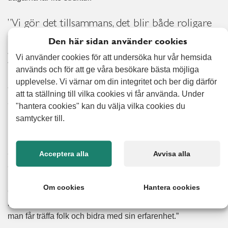
”Vi gör det tillsammans, det blir både roligare
och bättre”
Den här sidan använder cookies
Att få jobba tillsammans med andra är något Stefhan
Vi använder cookies för att undersöka hur vår hemsida
verkligen uppskattar. I trädgårdsjobben är de ofta två
används och för att ge våra besökare bästa möjliga
personer som hjälps åt, och vid större uppdrag som
upplevelse. Vi värnar om din integritet och ber dig därför
flyttstädning är de ibland fyra till fem personer. ”Det är skönt
att ta ställning till vilka cookies vi får använda. Under
att vara fler. Då blir man mer effektiv men det blir också
"hantera cookies" kan du välja vilka cookies du
roligare. Vi blir som ett litet arbetslag.”
samtycker till.
Den sociala biten, som kanske inte alltid får plats i
arbetslivet när man är mitt i karriären, är nu en självklar del
Acceptera alla
Avvisa alla
av varje uppdrag. Alert Senior erbjuder inte bara ett jobb
utan också en gemenskap. ”Man har jobbat i 45 år, och så
Om cookies
Hantera cookies
en dag är allt bara stilla. Då är det skönt att kunna göra
något vettigt med tiden. Något som känns meningsfullt, där
man får träffa folk och bidra med sin erfarenhet.”