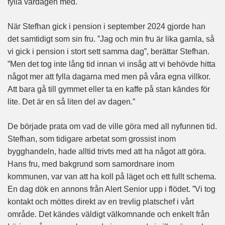
fylla vardagen med.
När Stefhan gick i pension i september 2024 gjorde han
det samtidigt som sin fru. ”Jag och min fru är lika gamla, så
vi gick i pension i stort sett samma dag”, berättar Stefhan.
”Men det tog inte lång tid innan vi insåg att vi behövde hitta
något mer att fylla dagarna med men på våra egna villkor.
Att bara gå till gymmet eller ta en kaffe på stan kändes för
lite. Det är en så liten del av dagen.”
De började prata om vad de ville göra med all nyfunnen tid.
Stefhan, som tidigare arbetat som grossist inom
bygghandeln, hade alltid trivts med att ha något att göra.
Hans fru, med bakgrund som samordnare inom
kommunen, var van att ha koll på läget och ett fullt schema.
En dag dök en annons från Alert Senior upp i flödet. ”Vi tog
kontakt och möttes direkt av en trevlig platschef i vårt
område. Det kändes väldigt välkomnande och enkelt från