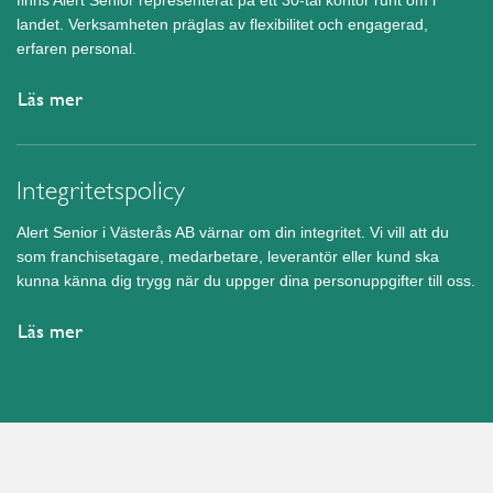
finns Alert Senior representerat på ett 30-tal kontor runt om i
landet. Verksamheten präglas av flexibilitet och engagerad,
erfaren personal.
Läs mer
Integritetspolicy
Alert Senior i Västerås AB värnar om din integritet. Vi vill att du
som franchisetagare, medarbetare, leverantör eller kund ska
kunna känna dig trygg när du uppger dina personuppgifter till oss.
Läs mer