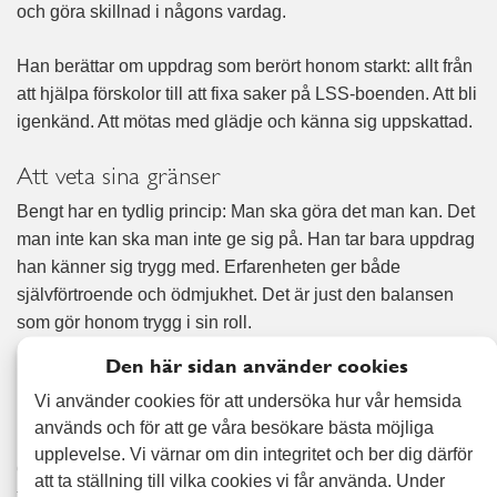
och göra skillnad i någons vardag.
Han berättar om uppdrag som berört honom starkt: allt från
att hjälpa förskolor till att fixa saker på LSS-boenden. Att bli
igenkänd. Att mötas med glädje och känna sig uppskattad.
Att veta sina gränser
Bengt har en tydlig princip: Man ska göra det man kan. Det
man inte kan ska man inte ge sig på. Han tar bara uppdrag
han känner sig trygg med. Erfarenheten ger både
självförtroende och ödmjukhet. Det är just den balansen
som gör honom trygg i sin roll.
Den här sidan använder cookies
Familjen är grunden
Vi använder cookies för att undersöka hur vår hemsida
Bakom Bengts driv finns familjen.
används och för att ge våra besökare bästa möjliga
Han och hans fru fick sitt första barn när han skulle fylla 19
upplevelse. Vi värnar om din integritet och ber dig därför
och hon 18. Idag har de fem barn och åtta barnbarn – från 3
att ta ställning till vilka cookies vi får använda. Under
till 21 år.
”Man får nästan abstinens. Man vill bara vara med