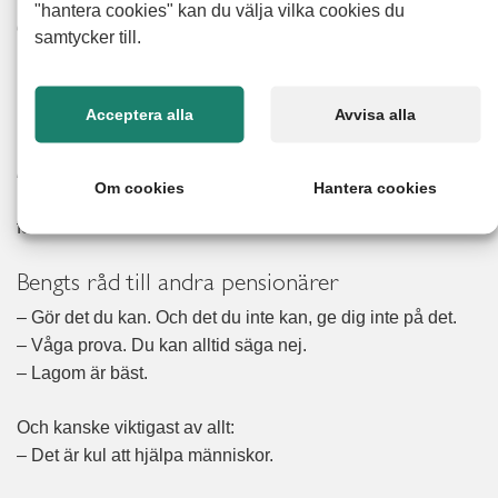
"hantera cookies" kan du välja vilka cookies du
dem hela tiden.”
säger han och ler.
samtycker till.
Ett syfte även efter pensionen
Acceptera alla
Avvisa alla
När Bengt ser tillbaka på året som pensionär konstaterar
han:
”Jag tänkte ju att jag skulle vara ledig… men man
behöver ett syfte.”
För honom handlar det om att hålla
Om cookies
Hantera cookies
igång, både mentalt, socialt och fysiskt. Att känna att man
fortfarande kan och behövs.
Bengts råd till andra pensionärer
– Gör det du kan. Och det du inte kan, ge dig inte på det.
– Våga prova. Du kan alltid säga nej.
– Lagom är bäst.
Och kanske viktigast av allt:
– Det är kul att hjälpa människor.