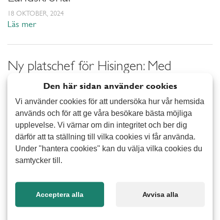
18 OKTOBER, 2024
Läs mer
Ny platschef för Hisingen: Med
människor i fokus
Den här sidan använder cookies
18 OKTOBER, 2024
Vi använder cookies för att undersöka hur vår hemsida
Läs mer
används och för att ge våra besökare bästa möjliga
upplevelse. Vi värnar om din integritet och ber dig
därför att ta ställning till vilka cookies vi får använda.
Alert Senior firar 10 år!
Under "hantera cookies" kan du välja vilka cookies du
samtycker till.
10 JULI, 2024
Läs mer
Acceptera alla
Avvisa alla