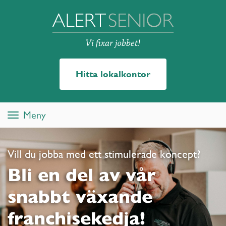
Hitta lokalkontor
Meny
Toggle
navigation
Vill du jobba med ett stimulerade koncept?
Bli en del av vår
snabbt växande
franchisekedja!