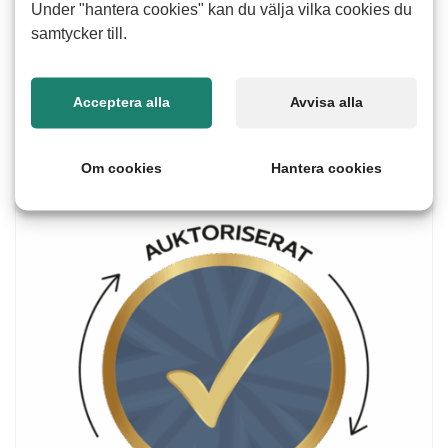
Under "hantera cookies" kan du välja vilka cookies du
storlekar och branscher, från små bolag till större
samtycker till.
verksamheter. Genom att hyra personal från Alert Senior
slipper ni rekrytering, långa avtal och osäkerhet och ni får
en erfaren resurs som avlastar när det behövs som mest.
Acceptera alla
Avvisa alla
Om cookies
Hantera cookies