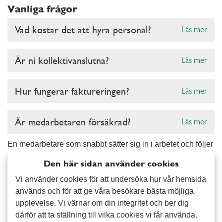
Vanliga frågor
Vad kostar det att hyra personal?
Läs mer
Är ni kollektivanslutna?
Läs mer
Hur fungerar faktureringen?
Läs mer
Är medarbetaren försäkrad?
Läs mer
En medarbetare som snabbt sätter sig in i arbetet och följer
era rutiner gör stor skillnad när personal saknas. Med Alert
Den här sidan använder cookies
Senior får ni en flexibel resurs som kan börja direkt och
Vi använder cookies för att undersöka hur vår hemsida
stötta ekonomiavdelningen.
används och för att ge våra besökare bästa möjliga
upplevelse. Vi värnar om din integritet och ber dig
När personal saknas på ekonomiavdelningen kan
därför att ta ställning till vilka cookies vi får använda.
arbetsbelastningen snabbt bli hög. Vi hjälper företag i alla