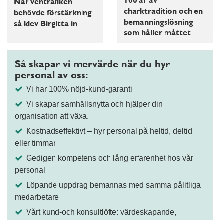
100 år av
När ventrafiken
charktradition och en
behövde förstärkning
bemanningslösning
så klev Birgitta in
som håller måttet
Så skapar vi mervärde när du hyr
personal av oss:
Vi har 100% nöjd-kund-garanti
Vi skapar samhällsnytta och hjälper din
organisation att växa.
Kostnadseffektivt – hyr personal på heltid, deltid
eller timmar
Gedigen kompetens och lång erfarenhet hos vår
personal
Löpande uppdrag bemannas med samma pålitliga
medarbetare
Vårt kund-och konsultlöfte: värdeskapande,