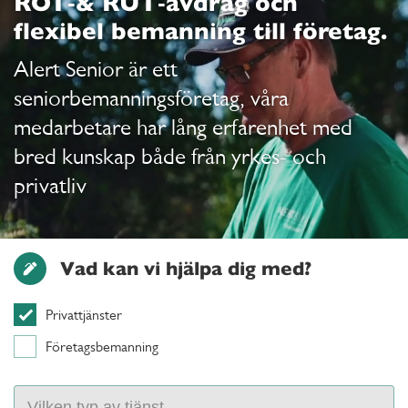
ROT‑& RUT‑avdrag och
flexibel bemanning till företag.
Alert Senior är ett
seniorbemanningsföretag, våra
medarbetare har lång erfarenhet med
bred kunskap både från yrkes- och
privatliv
Vad kan vi hjälpa dig med?
Privattjänster
Företagsbemanning