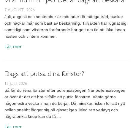
7 AUGUSTI, 2026
Juli, augusti och september är månader då många träd, buskar
och häckar mår som bäst av beskärning. Tillväxten har lugnat sig
samtidigt som växterna fortfarande har gott om tid att läka innan
hösten och vintern kommer.
Läs mer
Dags att putsa dina fönster?
15 JULI, 2026
Så får du rena fönster efter pollensäsongen När pollensäsongen
är över är det ett bra tillfälle att putsa fönstren. Vänta gärna
någon extra vecka innan du börjar. Då minskar risken för att nytt
pollen snabbt lägger sig på glaset igen. Med rätt verktyg och
några enkla knep kan du få …
Läs mer