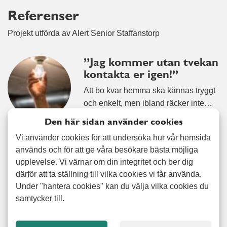
Referenser
Projekt utförda av Alert Senior Staffanstorp
”Jag kommer utan tvekan
kontakta er igen!”
Att bo kvar hemma ska kännas tryggt
och enkelt, men ibland räcker inte…
Läs mer
Den här sidan använder cookies
Vi använder cookies för att undersöka hur vår hemsida
”Honom släpper jag
används och för att ge våra besökare bästa möjliga
aldrig” – kundens ord om
upplevelse. Vi värnar om din integritet och ber dig
hjälpen som gjorde hela
därför att ta ställning till vilka cookies vi får använda.
skillnaden
Under "hantera cookies" kan du välja vilka cookies du
samtycker till.
När livet förändras snabbt är det inte
alltid lätt att hänga med –…